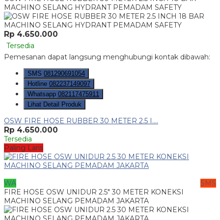
MACHINO SELANG HYDRANT PEMADAM SAFETY
Rp 4.650.000
Tersedia
Pemesanan dapat langsung menghubungi kontak dibawah:
SMS
081290691054
Hotline
082237149097
Whatsapp
082117475911
Lihat Detail Produk
OSW FIRE HOSE RUBBER 30 METER 2.5 I....
Rp 4.650.000
Tersedia
Paling Laris
WA
SMS
FIRE HOSE OSW UNIDUR 2.5″ 30 METER KONEKSI
MACHINO SELANG PEMADAM JAKARTA