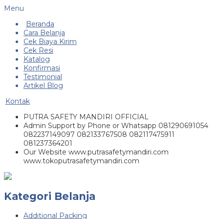
Menu
Beranda
Cara Belanja
Cek Biaya Kirim
Cek Resi
Katalog
Konfirmasi
Testimonial
Artikel Blog
Kontak
PUTRA SAFETY MANDIRI OFFICIAL
Admin Support by Phone or Whatsapp 081290691054
082237149097 082133767508 082117475911
081237364201
Our Website www.putrasafetymandiri.com
www.tokoputrasafetymandiri.com
Kategori Belanja
Additional Packing