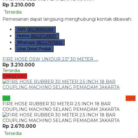
Rp 3.210.000
Tersedia
Pemesanan dapat langsung menghubungi kontak dibawah:
SMS
081290691054
Hotline
082237149097
Whatsapp
082117475911
Lihat Detail Produk
FIRE HOSE OSW UNIDUR 2.5" 30 METER ....
Rp 3.210.000
Tersedia
Paling Laris
WA
SMS
FIRE HOSE RUBBER 30 METER 2.5 INCH 18 BAR
COUPLING MACHINO SELANG PEMADAM JAKARTA
Rp 2.670.000
Tersedia