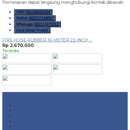
Pemesanan dapat langsung menghubungi kontak dibawah:
SMS
081290691054
Hotline
082237149097
Whatsapp
082117475911
Lihat Detail Produk
FIRE HOSE RUBBER 30 METER 2.5 INCH ....
Rp 2.670.000
Tersedia
Arsip
Juli 2026
Juni 2026
Mei 2026
Maret 2026
Februari 2026