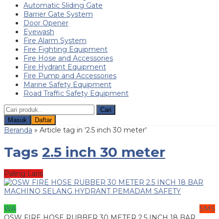
Automatic Sliding Gate
Barrier Gate System
Door Opener
Eyewash
Fire Alarm System
Fire Fighting Equipment
Fire Hose and Accessories
Fire Hydrant Equipment
Fire Pump and Accessories
Marine Safety Equipment
Road Traffic Safety Equipment
Cari
Masuk
Daftar
Beranda
»
Article tag in '2.5 inch 30 meter'
Tags
2.5 inch 30 meter
Paling Laris
WA
SMS
OSW FIRE HOSE RUBBER 30 METER 2.5 INCH 18 BAR