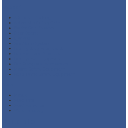
Kategori
Additional Packing
Automatic Sliding Gate
Barrier Gate System
Door Opener
Eyewash
Fire Alarm System
Fire Fighting Equipment
Fire Hose and Accessories
Fire Hydrant Equipment
Fire Pump and Accessories
Marine Safety Equipment
Road Traffic Safety Equipment
Meta
Masuk
Feed entri
Feed komentar
WordPress.org
Portofolio