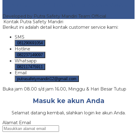
Putra Safety Mandiri
- Fire Hydrant protection and safety
equipment
Developed by Putra Safety Mandiri Team Official
Kontak Putra Safety Mandiri
Berikut ini adalah detail kontak customer service kami:
SMS
081290691054
Hotline
082237149097
Whatsapp
082117475911
Email
putrasafetymandiri12@gmail.com
Buka jam 08.00 s/d jam 16.00, Minggu & Hari Besar Tutup
Masuk ke akun Anda
Selamat datang kembali, silahkan login ke akun Anda.
Alamat Email