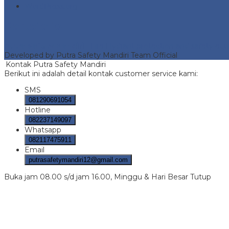
WordPress.org
Portofolio
Putra Safety Mandiri
- Fire Hydrant protection and safety e
Developed by Putra Safety Mandiri Team Official
Kontak Putra Safety Mandiri
Berikut ini adalah detail kontak customer service kami:
SMS
081290691054
Hotline
082237149097
Whatsapp
082117475911
Email
putrasafetymandiri12@gmail.com
Buka jam 08.00 s/d jam 16.00, Minggu & Hari Besar Tutup