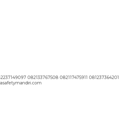
82237149097 082133767508 082117475911 081237364201
asafetymandiri.com