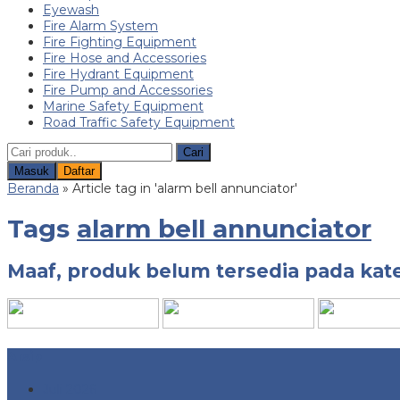
Eyewash
Fire Alarm System
Fire Fighting Equipment
Fire Hose and Accessories
Fire Hydrant Equipment
Fire Pump and Accessories
Marine Safety Equipment
Road Traffic Safety Equipment
Cari
Masuk
Daftar
Beranda
»
Article tag in 'alarm bell annunciator'
Tags
alarm bell annunciator
Maaf, produk belum tersedia pada kate
Arsip
Juli 2026