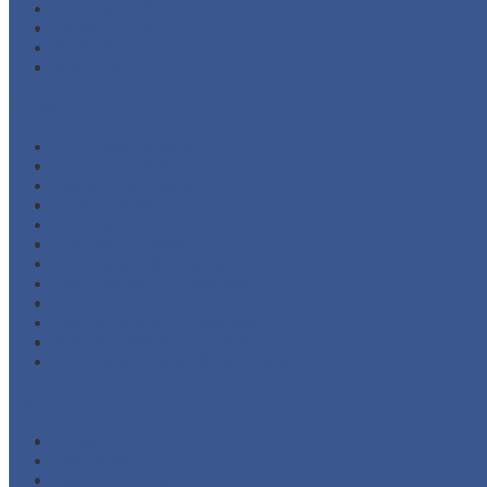
Oktober 2021
Agustus 2021
Juli 2021
Juni 2021
Kategori
Additional Packing
Automatic Sliding Gate
Barrier Gate System
Door Opener
Eyewash
Fire Alarm System
Fire Fighting Equipment
Fire Hose and Accessories
Fire Hydrant Equipment
Fire Pump and Accessories
Marine Safety Equipment
Road Traffic Safety Equipment
Meta
Masuk
Feed entri
Feed komentar