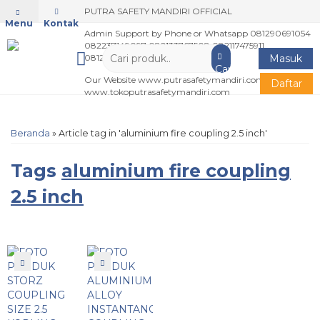
PUTRA SAFETY MANDIRI OFFICIAL
Menu
Kontak
Admin Support by Phone or Whatsapp 081290691054
082237149097 082133767508 082117475911
081237364201
Masuk
Cari
Our Website www.putrasafetymandiri.com
Daftar
www.tokoputrasafetymandiri.com
Beranda
»
Article tag in 'aluminium fire coupling 2.5 inch'
Tags
aluminium fire coupling
2.5 inch