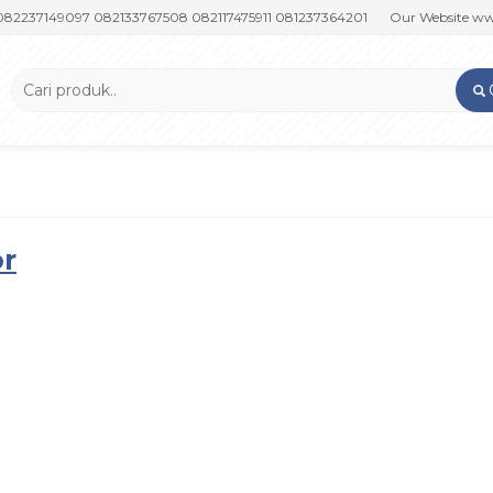
7149097 082133767508 082117475911 081237364201
Our Website www.pu
or