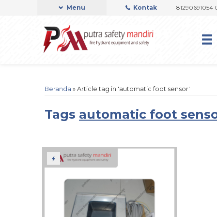
I OFFICIAL
Admin Support by Phone or Whatsapp 081290691054 08223
Menu
Kontak
Beranda
»
Article tag in 'automatic foot sensor'
Tags
automatic foot sens