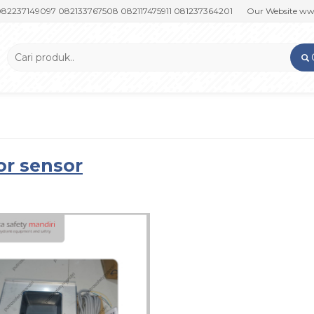
149097 082133767508 082117475911 081237364201
Our Website www.put
or sensor