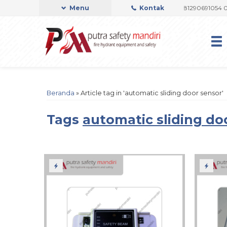
I OFFICIAL
Admin Support by Phone or Whatsapp 081290691054 082237
Menu
Kontak
Beranda
»
Article tag in 'automatic sliding door sensor'
Tags
automatic sliding do