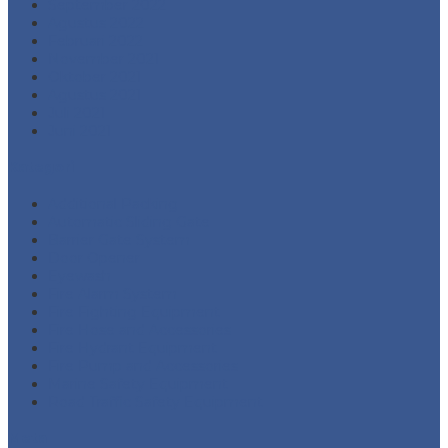
September 2022
Agustus 2022
Februari 2022
November 2021
Oktober 2021
Agustus 2021
Juli 2021
Juni 2021
Kategori
Additional Packing
Automatic Sliding Gate
Barrier Gate System
Door Opener
Eyewash
Fire Alarm System
Fire Fighting Equipment
Fire Hose and Accessories
Fire Hydrant Equipment
Fire Pump and Accessories
Marine Safety Equipment
Road Traffic Safety Equipment
Meta