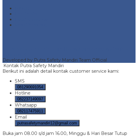
Masuk
Feed entri
Feed komentar
WordPress.org
Portofolio
Putra Safety Mandiri
- Fire Hydrant protection and safety
equipment
Developed by Putra Safety Mandiri Team Official
Kontak Putra Safety Mandiri
Berikut ini adalah detail kontak customer service kami:
SMS
081290691054
Hotline
082237149097
Whatsapp
082117475911
Email
putrasafetymandiri12@gmail.com
Buka jam 08.00 s/d jam 16.00, Minggu & Hari Besar Tutup