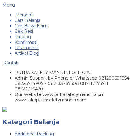
Menu
Beranda
Cara Belanja
Cek Biaya Kirim
Cek Resi
Katalog
Konfirmasi
Testimonial
Artikel Blog
Kontak
PUTRA SAFETY MANDIRI OFFICIAL
Admin Support by Phone or Whatsapp 081290691054
082237149097 082133767508 082117475911
081237364201
Our Website www.putrasafetymandiri.com
www.tokoputrasafetymandiri.com
Kategori Belanja
Additional Packing