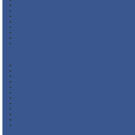
September 2022
Agustus 2022
Februari 2022
November 2021
Oktober 2021
Agustus 2021
Juli 2021
Juni 2021
Kategori
Additional Packing
Automatic Sliding Gate
Barrier Gate System
Door Opener
Eyewash
Fire Alarm System
Fire Fighting Equipment
Fire Hose and Accessories
Fire Hydrant Equipment
Fire Pump and Accessories
Marine Safety Equipment
Road Traffic Safety Equipment