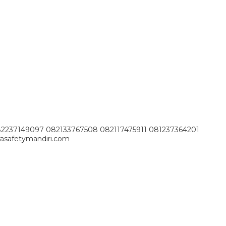
82237149097 082133767508 082117475911 081237364201
asafetymandiri.com