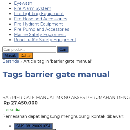
Eyewash
Fire Alarm System
Fire Fighting Equipment
Fire Hose and Accessories
Fire Hydrant Equipment
Fire Pump and Accessories
Marine Safety Equipment
Road Traffic Safety Equipment
Cari
Masuk
Daftar
Beranda
»
Article tag in 'barrier gate manual'
Tags
barrier gate manual
BARRIER GATE MANUAL MX 80 AKSES PERUMAHAN DEN
Rp 27.450.000
Tersedia
Pemesanan dapat langsung menghubungi kontak dibawah:
SMS
081290691054