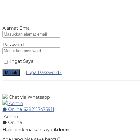
Alamat Email
Password
Ingat Saya
Lupa Password?
Masuk
Chat via Whatsapp
Admin
⚫ Online
6282117475911
Admin
⚫ Online
Halo, perkenalkan saya
Admin
Ada yang bisa saya bantu?