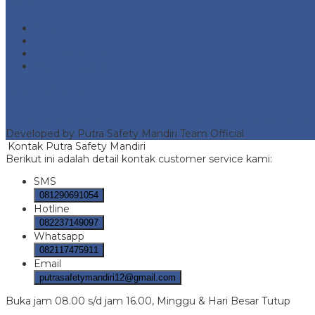
Meta
Masuk
Feed entri
Feed komentar
WordPress.org
Portofolio
Putra Safety Mandiri
- Fire Hydrant protection and safety e
Developed by Putra Safety Mandiri Team Official
Kontak Putra Safety Mandiri
Berikut ini adalah detail kontak customer service kami:
SMS
081290691054
Hotline
082237149097
Whatsapp
082117475911
Email
putrasafetymandiri12@gmail.com
Buka jam 08.00 s/d jam 16.00, Minggu & Hari Besar Tutup