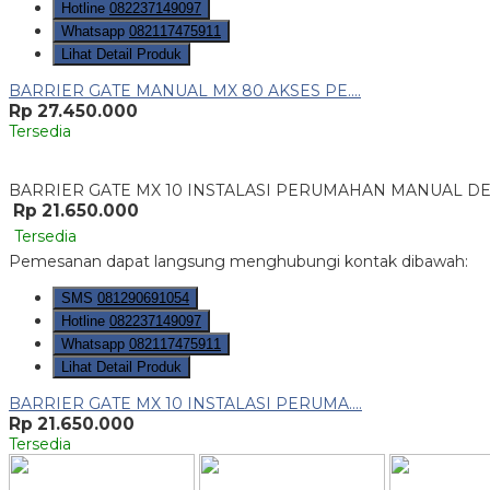
Hotline
082237149097
Whatsapp
082117475911
Lihat Detail Produk
BARRIER GATE MANUAL MX 80 AKSES PE....
Rp 27.450.000
Tersedia
BARRIER GATE MX 10 INSTALASI PERUMAHAN MANUAL 
Rp 21.650.000
Tersedia
Pemesanan dapat langsung menghubungi kontak dibawah:
SMS
081290691054
Hotline
082237149097
Whatsapp
082117475911
Lihat Detail Produk
BARRIER GATE MX 10 INSTALASI PERUMA....
Rp 21.650.000
Tersedia