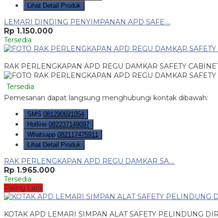
Lihat Detail Produk
LEMARI DINDING PENYIMPANAN APD SAFE....
Rp 1.150.000
Tersedia
RAK PERLENGKAPAN APD REGU DAMKAR SAFETY CABINE
Tersedia
Pemesanan dapat langsung menghubungi kontak dibawah:
SMS
081290691054
Hotline
082237149097
Whatsapp
082117475911
Lihat Detail Produk
RAK PERLENGKAPAN APD REGU DAMKAR SA....
Rp 1.965.000
Tersedia
Paling Laris
KOTAK APD LEMARI SIMPAN ALAT SAFETY PELINDUNG DI