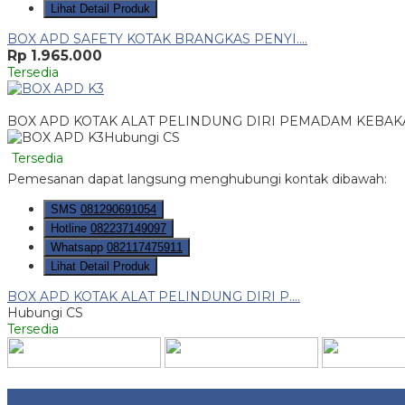
Lihat Detail Produk
BOX APD SAFETY KOTAK BRANGKAS PENYI....
Rp 1.965.000
Tersedia
BOX APD KOTAK ALAT PELINDUNG DIRI PEMADAM KEBAKA
Hubungi CS
Tersedia
Pemesanan dapat langsung menghubungi kontak dibawah:
SMS
081290691054
Hotline
082237149097
Whatsapp
082117475911
Lihat Detail Produk
BOX APD KOTAK ALAT PELINDUNG DIRI P....
Hubungi CS
Tersedia
Arsip