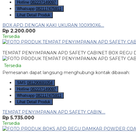
Hotline
082237149097
Whatsapp
082117475911
Lihat Detail Produk
BOX APD DENGAN KAKI UKURAN 100X90X6....
Rp 2.200.000
Tersedia
TEMPAT PENYIMPANAN APD SAFETY CABINET BOX REGU D
Tersedia
Pemesanan dapat langsung menghubungi kontak dibawah:
SMS
081290691054
Hotline
082237149097
Whatsapp
082117475911
Lihat Detail Produk
TEMPAT PENYIMPANAN APD SAFETY CABIN....
Rp 5.735.000
Tersedia