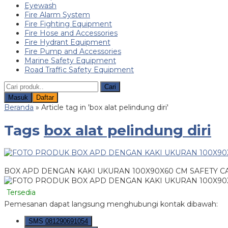
Eyewash
Fire Alarm System
Fire Fighting Equipment
Fire Hose and Accessories
Fire Hydrant Equipment
Fire Pump and Accessories
Marine Safety Equipment
Road Traffic Safety Equipment
Cari
Masuk
Daftar
Beranda
»
Article tag in 'box alat pelindung diri'
Tags
box alat pelindung diri
BOX APD DENGAN KAKI UKURAN 100X90X60 CM SAFETY 
Tersedia
Pemesanan dapat langsung menghubungi kontak dibawah:
SMS
081290691054