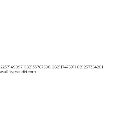
82237149097 082133767508 082117475911 081237364201
asafetymandiri.com