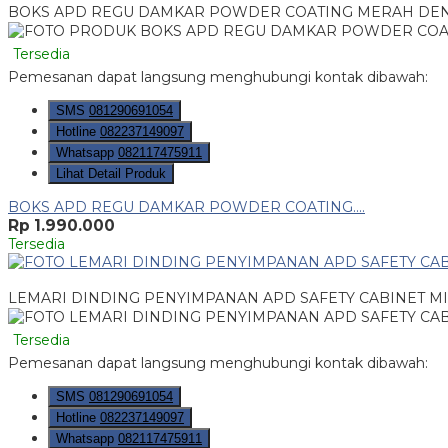
BOKS APD REGU DAMKAR POWDER COATING MERAH DENG
Tersedia
Pemesanan dapat langsung menghubungi kontak dibawah:
SMS
081290691054
Hotline
082237149097
Whatsapp
082117475911
Lihat Detail Produk
BOKS APD REGU DAMKAR POWDER COATING....
Rp 1.990.000
Tersedia
LEMARI DINDING PENYIMPANAN APD SAFETY CABINET M
Tersedia
Pemesanan dapat langsung menghubungi kontak dibawah:
SMS
081290691054
Hotline
082237149097
Whatsapp
082117475911