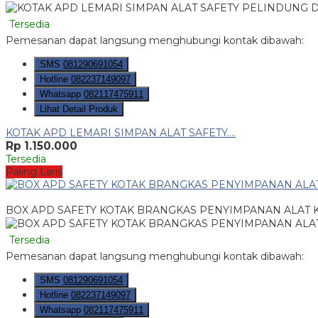
Tersedia
Pemesanan dapat langsung menghubungi kontak dibawah:
SMS
081290691054
Hotline
082237149097
Whatsapp
082117475911
Lihat Detail Produk
KOTAK APD LEMARI SIMPAN ALAT SAFETY....
Rp 1.150.000
Tersedia
Paling Laris
BOX APD SAFETY KOTAK BRANGKAS PENYIMPANAN ALAT 
Tersedia
Pemesanan dapat langsung menghubungi kontak dibawah:
SMS
081290691054
Hotline
082237149097
Whatsapp
082117475911