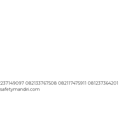
2237149097 082133767508 082117475911 081237364201
safetymandiri.com