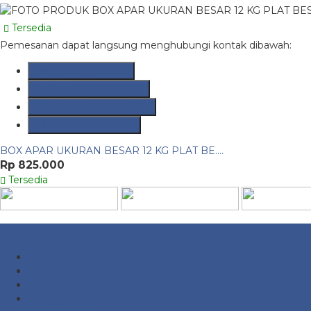
Tersedia
Pemesanan dapat langsung menghubungi kontak dibawah:
SMS
081290691054
Hotline
082237149097
Whatsapp
082117475911
Lihat Detail Produk
BOX APAR UKURAN BESAR 12 KG PLAT BE....
Rp 825.000
Tersedia
Arsip
Juli 2026
Juni 2026
Mei 2026
Maret 2026