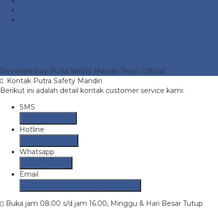
Feed entri
Feed komentar
WordPress.org
Portofolio
Putra Safety Mandiri
- Fire Hydrant protection and safety equ
Developed by Putra Safety Mandiri Team Official
Kontak Putra Safety Mandiri
Berikut ini adalah detail kontak customer service kami:
SMS
081290691054
Hotline
082237149097
Whatsapp
082117475911
Email
putrasafetymandiri12@gmail.com
Buka jam 08.00 s/d jam 16.00, Minggu & Hari Besar Tutup