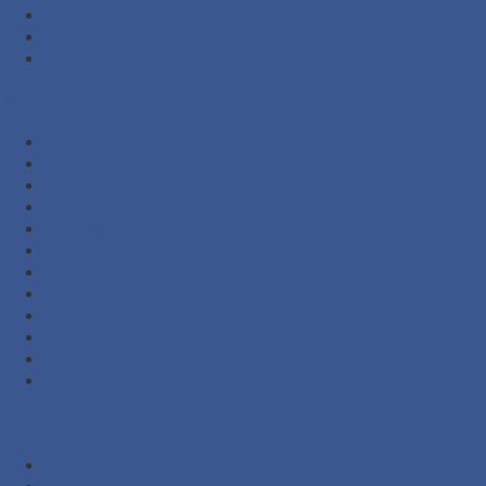
Agustus 2021
Juli 2021
Juni 2021
Kategori
Additional Packing
Automatic Sliding Gate
Barrier Gate System
Door Opener
Eyewash
Fire Alarm System
Fire Fighting Equipment
Fire Hose and Accessories
Fire Hydrant Equipment
Fire Pump and Accessories
Marine Safety Equipment
Road Traffic Safety Equipment
Meta
Masuk