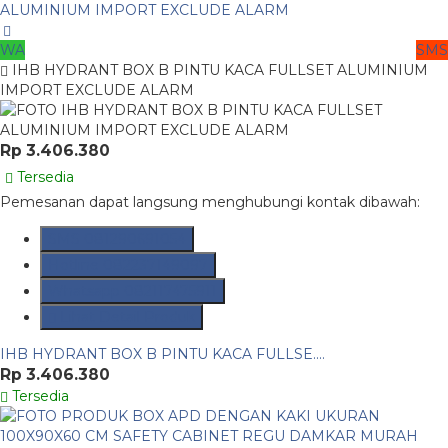
WA
SMS
IHB HYDRANT BOX B PINTU KACA FULLSET ALUMINIUM
IMPORT EXCLUDE ALARM
Rp 3.406.380
Tersedia
Pemesanan dapat langsung menghubungi kontak dibawah:
SMS
081290691054
Hotline
082237149097
Whatsapp
082117475911
Lihat Detail Produk
IHB HYDRANT BOX B PINTU KACA FULLSE....
Rp 3.406.380
Tersedia