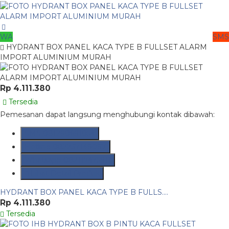
WA
SMS
HYDRANT BOX PANEL KACA TYPE B FULLSET ALARM
IMPORT ALUMINIUM MURAH
Rp 4.111.380
Tersedia
Pemesanan dapat langsung menghubungi kontak dibawah:
SMS
081290691054
Hotline
082237149097
Whatsapp
082117475911
Lihat Detail Produk
HYDRANT BOX PANEL KACA TYPE B FULLS....
Rp 4.111.380
Tersedia