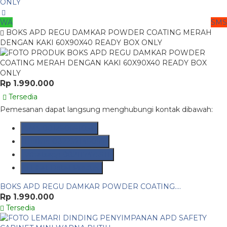
WA
SMS
BOKS APD REGU DAMKAR POWDER COATING MERAH
DENGAN KAKI 60X90X40 READY BOX ONLY
Rp 1.990.000
Tersedia
Pemesanan dapat langsung menghubungi kontak dibawah:
SMS
081290691054
Hotline
082237149097
Whatsapp
082117475911
Lihat Detail Produk
BOKS APD REGU DAMKAR POWDER COATING....
Rp 1.990.000
Tersedia