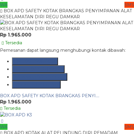
WA
SMS
BOX APD SAFETY KOTAK BRANGKAS PENYIMPANAN ALAT
KESELAMATAN DIRI REGU DAMKAR
Rp 1.965.000
Tersedia
Pemesanan dapat langsung menghubungi kontak dibawah:
SMS
081290691054
Hotline
082237149097
Whatsapp
082117475911
Lihat Detail Produk
BOX APD SAFETY KOTAK BRANGKAS PENYI....
Rp 1.965.000
Tersedia
WA
SMS
BOX APD KOTAK ALAT PELINDUNG DIRI PEMADAM