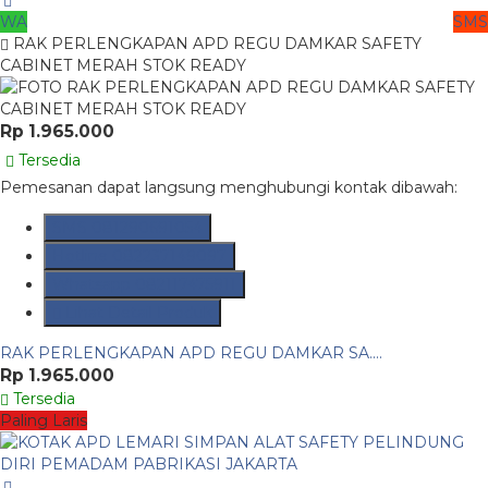
WA
SMS
RAK PERLENGKAPAN APD REGU DAMKAR SAFETY
CABINET MERAH STOK READY
Rp 1.965.000
Tersedia
Pemesanan dapat langsung menghubungi kontak dibawah:
SMS
081290691054
Hotline
082237149097
Whatsapp
082117475911
Lihat Detail Produk
RAK PERLENGKAPAN APD REGU DAMKAR SA....
Rp 1.965.000
Tersedia
Paling Laris