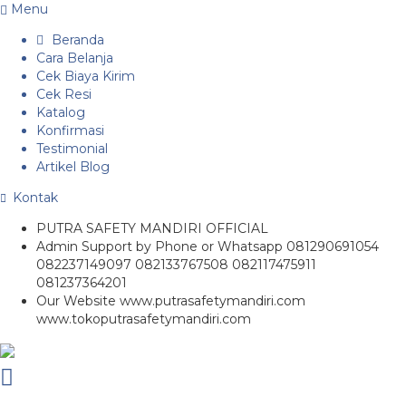
Menu
Beranda
Cara Belanja
Cek Biaya Kirim
Cek Resi
Katalog
Konfirmasi
Testimonial
Artikel Blog
Kontak
PUTRA SAFETY MANDIRI OFFICIAL
Admin Support by Phone or Whatsapp 081290691054
082237149097 082133767508 082117475911
081237364201
Our Website www.putrasafetymandiri.com
www.tokoputrasafetymandiri.com