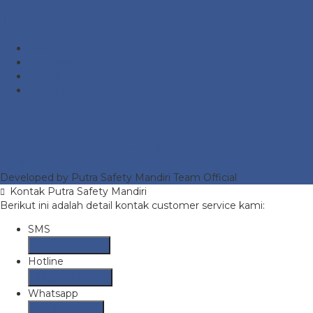
Meta
Masuk
Feed entri
Feed komentar
WordPress.org
Portofolio
Putra Safety Mandiri
- Fire Hydrant protection and safety
equipment
Developed by Putra Safety Mandiri Team Official
Kontak Putra Safety Mandiri
Berikut ini adalah detail kontak customer service kami:
SMS
081290691054
Hotline
082237149097
Whatsapp
082117475911