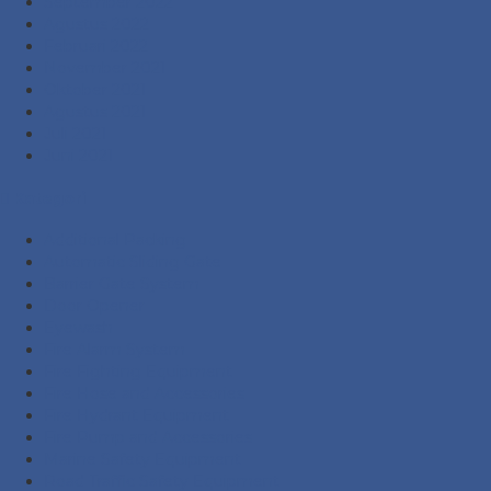
September 2022
Agustus 2022
Februari 2022
November 2021
Oktober 2021
Agustus 2021
Juli 2021
Juni 2021
Kategori
Additional Packing
Automatic Sliding Gate
Barrier Gate System
Door Opener
Eyewash
Fire Alarm System
Fire Fighting Equipment
Fire Hose and Accessories
Fire Hydrant Equipment
Fire Pump and Accessories
Marine Safety Equipment
Road Traffic Safety Equipment