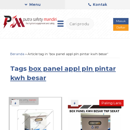
Menu
Kontak
Masuk
Daftar
Beranda
»
Article tag in 'box panel appl pln pintar kwh besar'
Tags
box panel appl pln pintar
kwh besar
Paling Laris