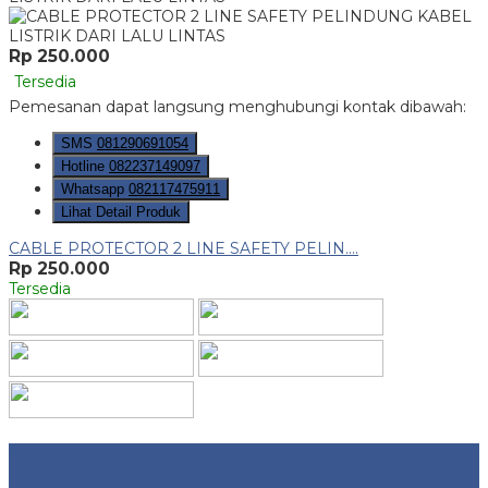
Rp 250.000
Tersedia
Pemesanan dapat langsung menghubungi kontak dibawah:
SMS
081290691054
Hotline
082237149097
Whatsapp
082117475911
Lihat Detail Produk
CABLE PROTECTOR 2 LINE SAFETY PELIN....
Rp 250.000
Tersedia
Arsip