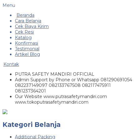
Menu
Beranda
Cara Belanja
Cek Biaya Kirim
Cek Resi
Katalog
Konfirmasi
Testimonial
Artikel Blog
Kontak
PUTRA SAFETY MANDIRI OFFICIAL
Admin Support by Phone or Whatsapp 081290691054
082237149097 082133767508 082117475911
081237364201
Our Website www.putrasafetymandiri.com
www.tokoputrasafetymandiri.com
Kategori Belanja
Additional Packing