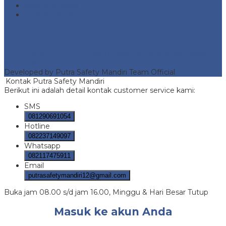
Feed komentar
WordPress.org
Portofolio
Putra Safety Mandiri
- Fire Hydrant protection and safety
equipment
Developed by Putra Safety Mandiri Team Official
Kontak Putra Safety Mandiri
Berikut ini adalah detail kontak customer service kami:
SMS
081290691054
Hotline
082237149097
Whatsapp
082117475911
Email
putrasafetymandiri12@gmail.com
Buka jam 08.00 s/d jam 16.00, Minggu & Hari Besar Tutup
Masuk ke akun Anda