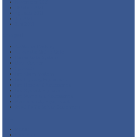
November 2021
Oktober 2021
Agustus 2021
Juli 2021
Juni 2021
Kategori
Additional Packing
Automatic Sliding Gate
Barrier Gate System
Door Opener
Eyewash
Fire Alarm System
Fire Fighting Equipment
Fire Hose and Accessories
Fire Hydrant Equipment
Fire Pump and Accessories
Marine Safety Equipment
Road Traffic Safety Equipment
Meta
Masuk
Feed entri