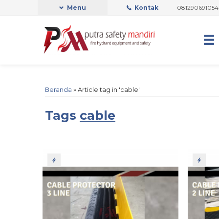
RI OFFICIAL
Admin Support by Phone or Whatsapp 081290691054 0822
Menu
Kontak
Beranda
»
Article tag in 'cable'
Tags
cable