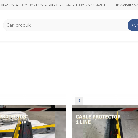
37149097 082133767508 082117475911 081237364201
Our Website www.pu