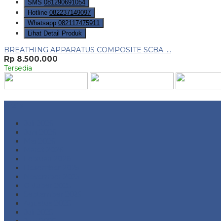
SMS
081290691054
Hotline
082237149097
Whatsapp
082117475911
Lihat Detail Produk
BREATHING APPARATUS COMPOSITE SCBA ....
Rp 8.500.000
Tersedia
Arsip
Juli 2026
Juni 2026
Mei 2026
Maret 2026
Februari 2026
Desember 2025
November 2025
Oktober 2025
September 2025
Agustus 2025
Juli 2025
Juni 2025