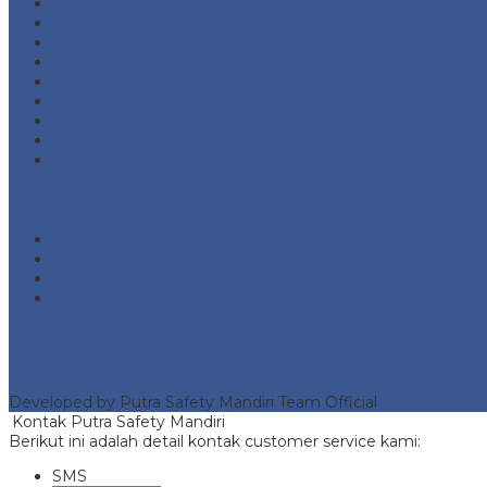
Door Opener
Eyewash
Fire Alarm System
Fire Fighting Equipment
Fire Hose and Accessories
Fire Hydrant Equipment
Fire Pump and Accessories
Marine Safety Equipment
Road Traffic Safety Equipment
Meta
Masuk
Feed entri
Feed komentar
WordPress.org
Portofolio
Putra Safety Mandiri
- Fire Hydrant protection and safety e
Developed by Putra Safety Mandiri Team Official
Kontak Putra Safety Mandiri
Berikut ini adalah detail kontak customer service kami:
SMS