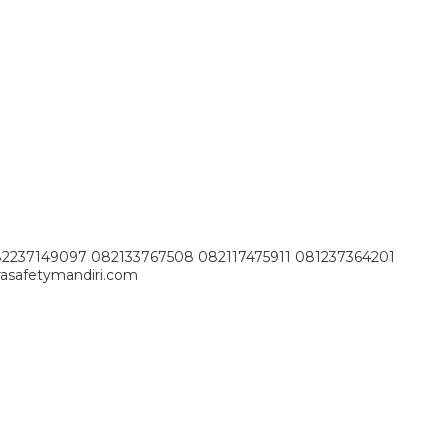
82237149097 082133767508 082117475911 081237364201
asafetymandiri.com