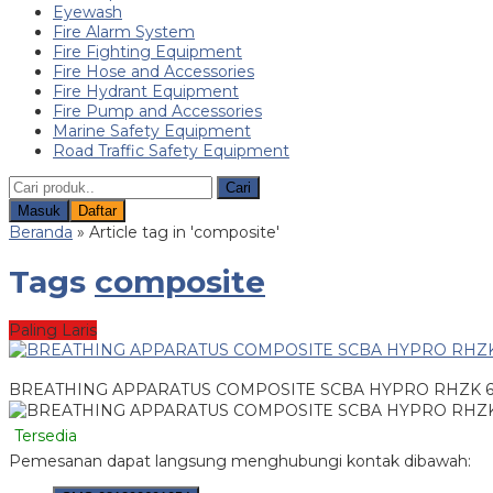
Eyewash
Fire Alarm System
Fire Fighting Equipment
Fire Hose and Accessories
Fire Hydrant Equipment
Fire Pump and Accessories
Marine Safety Equipment
Road Traffic Safety Equipment
Cari
Masuk
Daftar
Beranda
»
Article tag in 'composite'
Tags
composite
Paling Laris
BREATHING APPARATUS COMPOSITE SCBA HYPRO RHZK 6
Tersedia
Pemesanan dapat langsung menghubungi kontak dibawah: