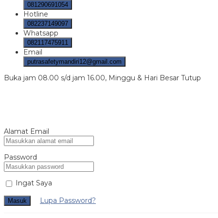
081290691054
Hotline
082237149097
Whatsapp
082117475911
Email
putrasafetymandiri12@gmail.com
Buka jam 08.00 s/d jam 16.00, Minggu & Hari Besar Tutup
Alamat Email
Password
Ingat Saya
Lupa Password?
Masuk