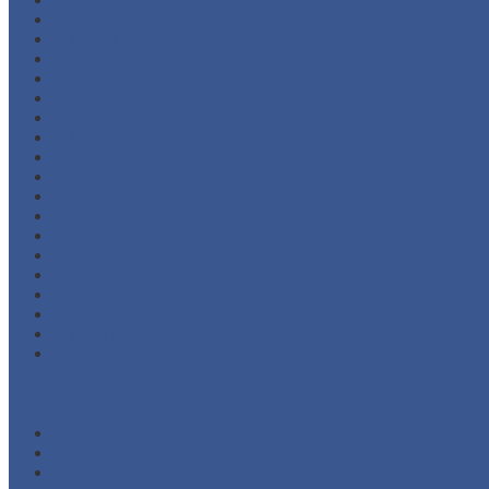
Februari 2025
Juli 2024
April 2024
Januari 2024
November 2023
Oktober 2023
Juli 2023
Juni 2023
Februari 2023
November 2022
September 2022
Agustus 2022
Februari 2022
November 2021
Oktober 2021
Agustus 2021
Juli 2021
Juni 2021
Kategori
Additional Packing
Automatic Sliding Gate
Barrier Gate System