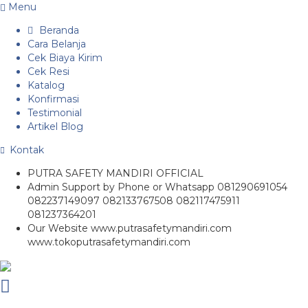
Menu
Beranda
Cara Belanja
Cek Biaya Kirim
Cek Resi
Katalog
Konfirmasi
Testimonial
Artikel Blog
Kontak
PUTRA SAFETY MANDIRI OFFICIAL
Admin Support by Phone or Whatsapp 081290691054
082237149097 082133767508 082117475911
081237364201
Our Website www.putrasafetymandiri.com
www.tokoputrasafetymandiri.com