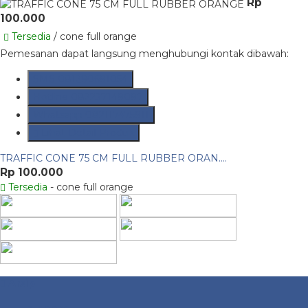
Rp
100.000
Tersedia
/ cone full orange
Pemesanan dapat langsung menghubungi kontak dibawah:
SMS
081290691054
Hotline
082237149097
Whatsapp
082117475911
Lihat Detail Produk
TRAFFIC CONE 75 CM FULL RUBBER ORAN....
Rp 100.000
Tersedia
- cone full orange
Arsip