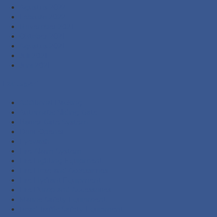
Agustus 2022
Februari 2022
November 2021
Oktober 2021
Agustus 2021
Juli 2021
Juni 2021
Kategori
Additional Packing
Automatic Sliding Gate
Barrier Gate System
Door Opener
Eyewash
Fire Alarm System
Fire Fighting Equipment
Fire Hose and Accessories
Fire Hydrant Equipment
Fire Pump and Accessories
Marine Safety Equipment
Road Traffic Safety Equipment