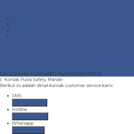
Meta
Masuk
Feed entri
Feed komentar
WordPress.org
Portofolio
Putra Safety Mandiri
- Fire Hydrant protection and safety
equipment
Developed by Putra Safety Mandiri Team Official
Kontak Putra Safety Mandiri
Berikut ini adalah detail kontak customer service kami:
SMS
081290691054
Hotline
082237149097
Whatsapp
082117475911