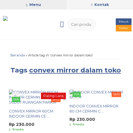
Menu
Kontak
Masuk
Daftar
Beranda
»
Article tag in 'convex mirror dalam toko'
Tags
convex mirror dalam toko
WA
SMS
Paling Laris
WA
SMS
INDOOR CONVEX MIRROR
CONVEX MIRROR 60CM
60 CM CERMIN C....
INDOOR CERMIN CE....
Rp 230.000
Rp 230.000
Tersedia
Tersedia