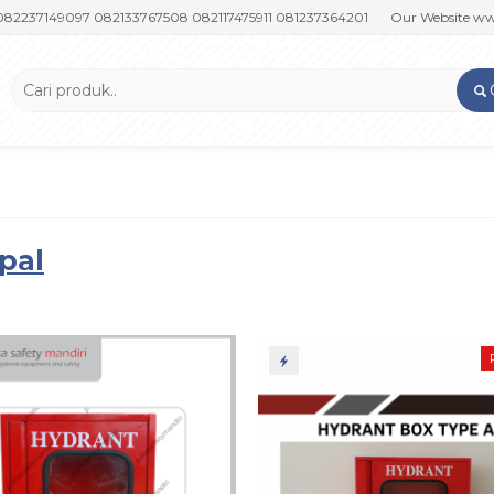
149097 082133767508 082117475911 081237364201
Our Website www.put
pal