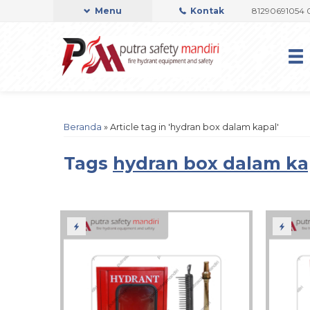
I OFFICIAL
Admin Support by Phone or Whatsapp 081290691054 082237
Menu
Kontak
Beranda
»
Article tag in 'hydran box dalam kapal'
Tags
hydran box dalam ka