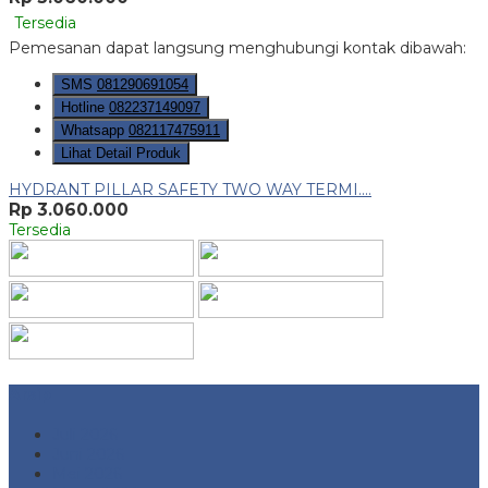
Tersedia
Pemesanan dapat langsung menghubungi kontak dibawah:
SMS
081290691054
Hotline
082237149097
Whatsapp
082117475911
Lihat Detail Produk
HYDRANT PILLAR SAFETY TWO WAY TERMI....
Rp 3.060.000
Tersedia
Arsip
Juli 2026
Juni 2026
Mei 2026