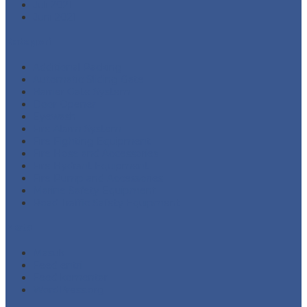
Juli 2021
Juni 2021
Kategori
Additional Packing
Automatic Sliding Gate
Barrier Gate System
Door Opener
Eyewash
Fire Alarm System
Fire Fighting Equipment
Fire Hose and Accessories
Fire Hydrant Equipment
Fire Pump and Accessories
Marine Safety Equipment
Road Traffic Safety Equipment
Meta
Masuk
Feed entri
Feed komentar
WordPress.org