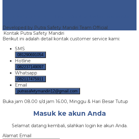
Portofolio
Putra Safety Mandiri
- Fire Hydrant protection and safety
equipment
Developed by Putra Safety Mandiri Team Official
Kontak Putra Safety Mandiri
Berikut ini adalah detail kontak customer service kami:
SMS
081290691054
Hotline
082237149097
Whatsapp
082117475911
Email
putrasafetymandiri12@gmail.com
Buka jam 08.00 s/d jam 16.00, Minggu & Hari Besar Tutup
Masuk ke akun Anda
Selamat datang kembali, silahkan login ke akun Anda.
Alamat Email