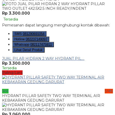
Rp 3.300.000
Tersedia
Pemesanan dapat langsung menghubungi kontak dibawah:
SMS
081290691054
Hotline
082237149097
Whatsapp
082117475911
Lihat Detail Produk
JUAL PILAR HIDRAN 2 WAY HYDRANT PIL....
Rp 3.300.000
Tersedia
Paling Laris
WA
SMS
HYDRANT PILLAR SAFETY TWO WAY TERMINAL AIR
KEBAKARAN GEDUNG DARURAT
Rp 3.060.000