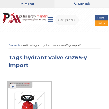
Menu
Kontak
Masuk
Daftar
Beranda
»
Article tag in 'hydrant valve snz65-y import'
Tags
hydrant valve snz65-y
import