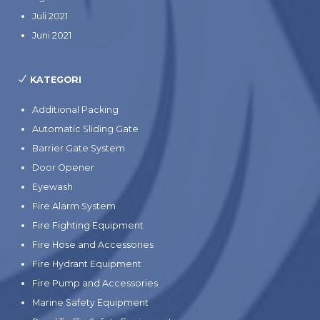
Juli 2021
Juni 2021
KATEGORI
Additional Packing
Automatic Sliding Gate
Barrier Gate System
Door Opener
Eyewash
Fire Alarm System
Fire Fighting Equipment
Fire Hose and Accessories
Fire Hydrant Equipment
Fire Pump and Accessories
Marine Safety Equipment