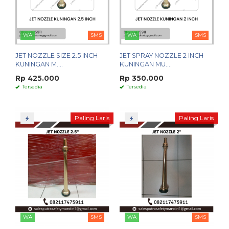
WA
SMS
WA
SMS
JET NOZZLE SIZE 2.5 INCH
JET SPRAY NOZZLE 2 INCH
KUNINGAN M....
KUNINGAN MU....
Rp 425.000
Rp 350.000
Tersedia
Tersedia
Paling Laris
Paling Laris
WA
SMS
WA
SMS