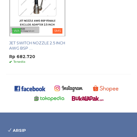
WA
SMS
JET SWITCH NOZZLE 2.5 INCH
AWG BSP ....
Rp 682.720
Tersedia
ARSIP