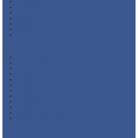
Agustus 2022
Februari 2022
November 2021
Oktober 2021
Agustus 2021
Juli 2021
Juni 2021
Kategori
Additional Packing
Automatic Sliding Gate
Barrier Gate System
Door Opener
Eyewash
Fire Alarm System
Fire Fighting Equipment
Fire Hose and Accessories
Fire Hydrant Equipment
Fire Pump and Accessories
Marine Safety Equipment
Road Traffic Safety Equipment
Meta