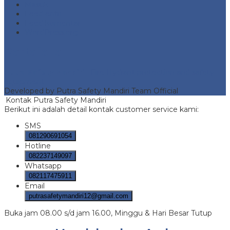
Masuk
Feed entri
Feed komentar
WordPress.org
Portofolio
Putra Safety Mandiri
- Fire Hydrant protection and safety
equipment
Developed by Putra Safety Mandiri Team Official
Kontak Putra Safety Mandiri
Berikut ini adalah detail kontak customer service kami:
SMS
081290691054
Hotline
082237149097
Whatsapp
082117475911
Email
putrasafetymandiri12@gmail.com
Buka jam 08.00 s/d jam 16.00, Minggu & Hari Besar Tutup