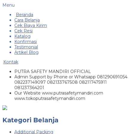
Menu
Beranda
Cara Belanja
Cek Biaya Kirim
Cek Resi
Katalog
Konfirmasi
Testimonial
Artikel Blog
Kontak
PUTRA SAFETY MANDIRI OFFICIAL
Admin Support by Phone or Whatsapp 081290691054
082237149097 082133767508 082117475911
081237364201
Our Website www.putrasafetymandiri.com
www.tokoputrasafetymandiri.com
Kategori Belanja
Additional Packing