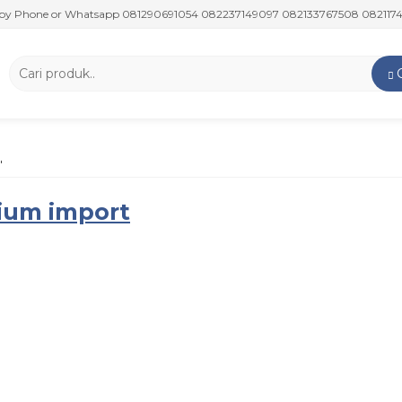
Phone or Whatsapp 081290691054 082237149097 082133767508 0821174759
'
nium import