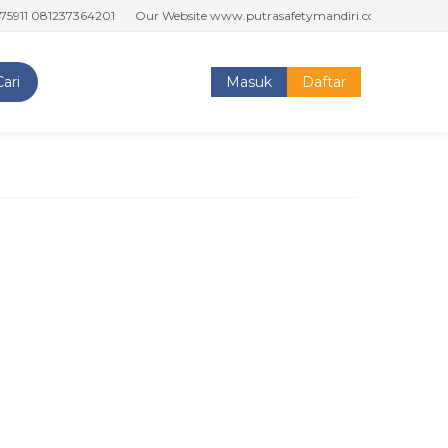
11 081237364201
Our Website www.putrasafetymandiri.com www.tokoput
Cari
Masuk
Daftar