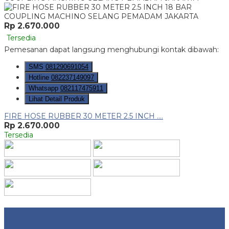
Rp 2.670.000
Tersedia
Pemesanan dapat langsung menghubungi kontak dibawah:
SMS
081290691054
Hotline
082237149097
Whatsapp
082117475911
Lihat Detail Produk
FIRE HOSE RUBBER 30 METER 2.5 INCH ....
Rp 2.670.000
Tersedia
Arsip