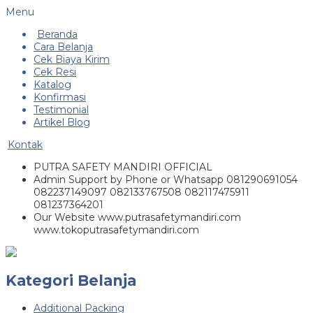
Menu
Beranda
Cara Belanja
Cek Biaya Kirim
Cek Resi
Katalog
Konfirmasi
Testimonial
Artikel Blog
Kontak
PUTRA SAFETY MANDIRI OFFICIAL
Admin Support by Phone or Whatsapp 081290691054
082237149097 082133767508 082117475911
081237364201
Our Website www.putrasafetymandiri.com
www.tokoputrasafetymandiri.com
Kategori Belanja
Additional Packing