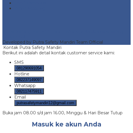
Feed komentar
WordPress.org
Portofolio
Putra Safety Mandiri
- Fire Hydrant protection and safety
equipment
Developed by Putra Safety Mandiri Team Official
Kontak Putra Safety Mandiri
Berikut ini adalah detail kontak customer service kami:
SMS
081290691054
Hotline
082237149097
Whatsapp
082117475911
Email
putrasafetymandiri12@gmail.com
Buka jam 08.00 s/d jam 16.00, Minggu & Hari Besar Tutup
Masuk ke akun Anda