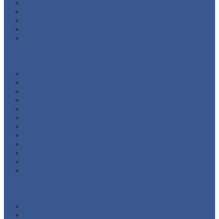
November 2021
Oktober 2021
Agustus 2021
Juli 2021
Juni 2021
Kategori
Additional Packing
Automatic Sliding Gate
Barrier Gate System
Door Opener
Eyewash
Fire Alarm System
Fire Fighting Equipment
Fire Hose and Accessories
Fire Hydrant Equipment
Fire Pump and Accessories
Marine Safety Equipment
Road Traffic Safety Equipment
Meta
Masuk
Feed entri