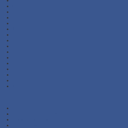
April 2024
Januari 2024
November 2023
Oktober 2023
Juli 2023
Juni 2023
Februari 2023
November 2022
September 2022
Agustus 2022
Februari 2022
November 2021
Oktober 2021
Agustus 2021
Juli 2021
Juni 2021
Kategori
Additional Packing
Automatic Sliding Gate
Barrier Gate System
Door Opener