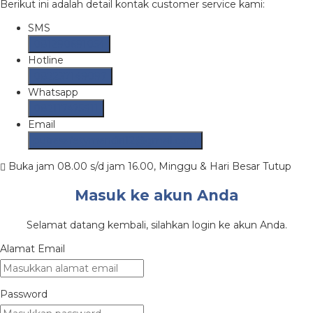
Berikut ini adalah detail kontak customer service kami:
SMS
081290691054
Hotline
082237149097
Whatsapp
082117475911
Email
putrasafetymandiri12@gmail.com
Buka jam 08.00 s/d jam 16.00, Minggu & Hari Besar Tutup
Masuk ke akun Anda
Selamat datang kembali, silahkan login ke akun Anda.
Alamat Email
Password