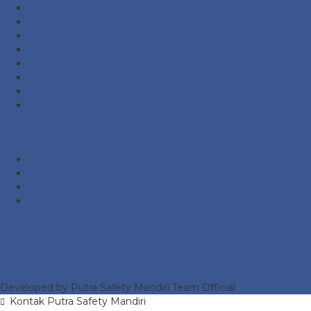
Eyewash
Fire Alarm System
Fire Fighting Equipment
Fire Hose and Accessories
Fire Hydrant Equipment
Fire Pump and Accessories
Marine Safety Equipment
Road Traffic Safety Equipment
Meta
Masuk
Feed entri
Feed komentar
WordPress.org
Portofolio
Putra Safety Mandiri
- Fire Hydrant protection and safety
equipment
Developed by Putra Safety Mandiri Team Official
Kontak Putra Safety Mandiri