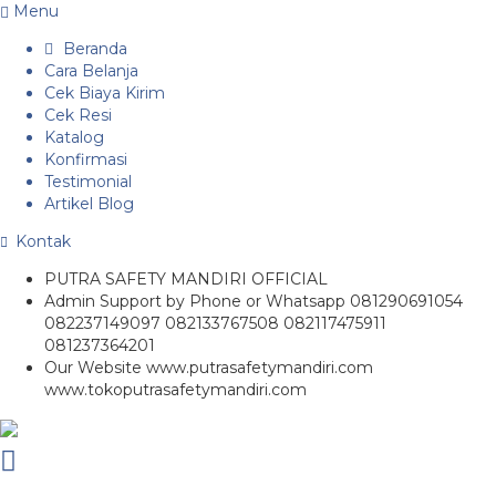
Menu
Beranda
Cara Belanja
Cek Biaya Kirim
Cek Resi
Katalog
Konfirmasi
Testimonial
Artikel Blog
Kontak
PUTRA SAFETY MANDIRI OFFICIAL
Admin Support by Phone or Whatsapp 081290691054
082237149097 082133767508 082117475911
081237364201
Our Website www.putrasafetymandiri.com
www.tokoputrasafetymandiri.com