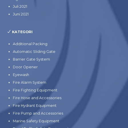
Juli 2021
Juni 2021
KATEGORI
Additional Packing
Automatic Sliding Gate
Barrier Gate System
Door Opener
Eyewash
Fire Alarm System
Fire Fighting Equipment
Fire Hose and Accessories
Fire Hydrant Equipment
Fire Pump and Accessories
Marine Safety Equipment