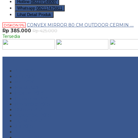
Hotline
082237149097
Whatsapp
082117475911
Lihat Detail Produk
CONVEX MIRROR 80 CM OUTDOOR CERMIN ....
DISKON 9%
Rp 385.000
Rp 425.000
Tersedia
Arsip
Juli 2026
Juni 2026
Mei 2026
Maret 2026
Februari 2026
Desember 2025
November 2025
Oktober 2025
September 2025
Agustus 2025
Juli 2025
Juni 2025
Februari 2025