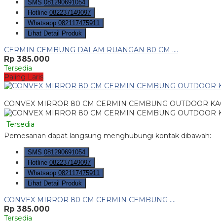
SMS
081290691054
Hotline
082237149097
Whatsapp
082117475911
Lihat Detail Produk
CERMIN CEMBUNG DALAM RUANGAN 80 CM ....
Rp 385.000
Tersedia
Paling Laris
CONVEX MIRROR 80 CM CERMIN CEMBUNG OUTDOOR KA
Tersedia
Pemesanan dapat langsung menghubungi kontak dibawah:
SMS
081290691054
Hotline
082237149097
Whatsapp
082117475911
Lihat Detail Produk
CONVEX MIRROR 80 CM CERMIN CEMBUNG ....
Rp 385.000
Tersedia