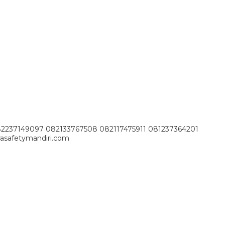
82237149097 082133767508 082117475911 081237364201
asafetymandiri.com