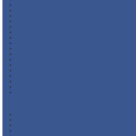
Juli 2024
April 2024
Januari 2024
November 2023
Oktober 2023
Juli 2023
Juni 2023
Februari 2023
November 2022
September 2022
Agustus 2022
Februari 2022
November 2021
Oktober 2021
Agustus 2021
Juli 2021
Juni 2021
Kategori
Additional Packing
Automatic Sliding Gate
Barrier Gate System
Door Opener