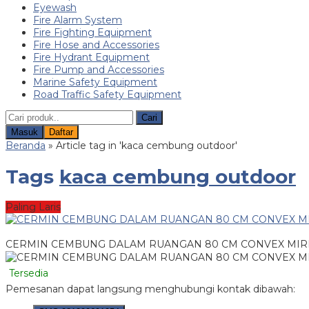
Eyewash
Fire Alarm System
Fire Fighting Equipment
Fire Hose and Accessories
Fire Hydrant Equipment
Fire Pump and Accessories
Marine Safety Equipment
Road Traffic Safety Equipment
Cari
Masuk
Daftar
Beranda
»
Article tag in 'kaca cembung outdoor'
Tags
kaca cembung outdoor
Paling Laris
CERMIN CEMBUNG DALAM RUANGAN 80 CM CONVEX MIR
Tersedia
Pemesanan dapat langsung menghubungi kontak dibawah: