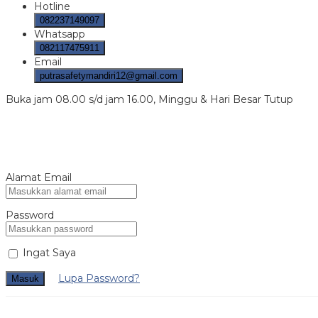
Hotline
082237149097
Whatsapp
082117475911
Email
putrasafetymandiri12@gmail.com
Buka jam 08.00 s/d jam 16.00, Minggu & Hari Besar Tutup
Alamat Email
Password
Ingat Saya
Lupa Password?
Masuk