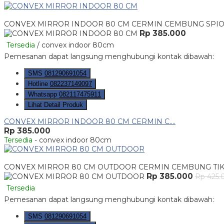
CONVEX MIRROR INDOOR 80 CM CERMIN CEMBUNG SPI
Rp 385.000
Tersedia
/ convex indoor 80cm
Pemesanan dapat langsung menghubungi kontak dibawah:
SMS
081290691054
Hotline
082237149097
Whatsapp
082117475911
Lihat Detail Produk
CONVEX MIRROR INDOOR 80 CM CERMIN C....
Rp 385.000
Tersedia
- convex indoor 80cm
CONVEX MIRROR 80 CM OUTDOOR CERMIN CEMBUNG TIK
Rp 385.000
Rp 425.
Tersedia
Pemesanan dapat langsung menghubungi kontak dibawah:
SMS
081290691054