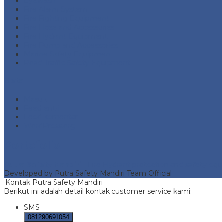
Eyewash
Fire Alarm System
Fire Fighting Equipment
Fire Hose and Accessories
Fire Hydrant Equipment
Fire Pump and Accessories
Marine Safety Equipment
Road Traffic Safety Equipment
Meta
Masuk
Feed entri
Feed komentar
WordPress.org
Portofolio
Putra Safety Mandiri
- Fire Hydrant protection and safety e
Developed by Putra Safety Mandiri Team Official
Kontak Putra Safety Mandiri
Berikut ini adalah detail kontak customer service kami:
SMS
081290691054