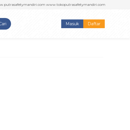
rasafetymandiri.com www.tokoputrasafetymandiri.com
PUTRA SAFETY 
Cari
Masuk
Daftar