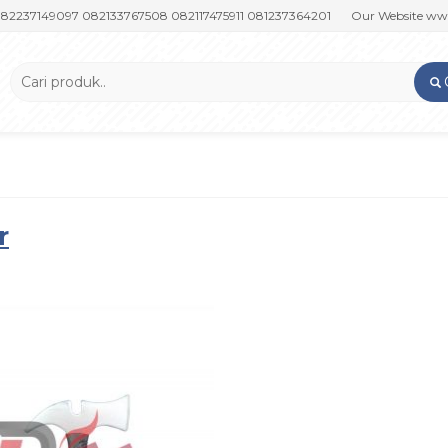
149097 082133767508 082117475911 081237364201
Our Website www.put
r