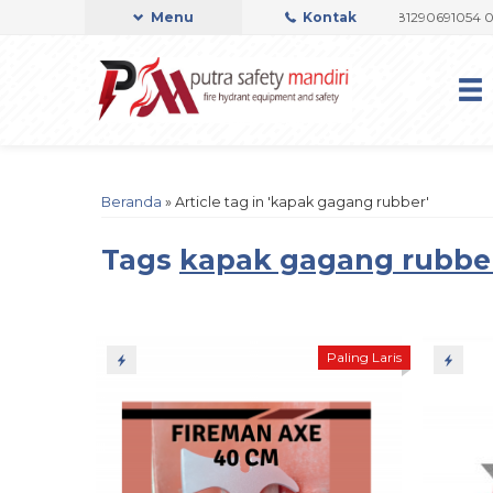
I OFFICIAL
Admin Support by Phone or Whatsapp 081290691054 082237
Menu
Kontak
Beranda
»
Article tag in 'kapak gagang rubber'
Tags
kapak gagang rubbe
Paling Laris