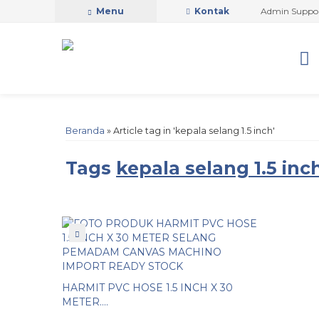
PUTRA SAFETY MANDIRI OFFICIAL
Menu
Kontak
Admin Support b
Beranda
»
Article tag in 'kepala selang 1.5 inch'
Tags
kepala selang 1.5 inc
HARMIT PVC HOSE 1.5 INCH X 30
METER....