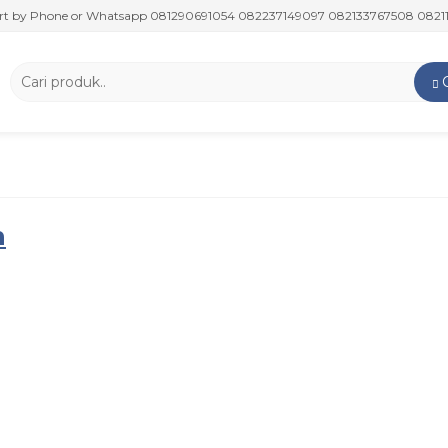
y Phone or Whatsapp 081290691054 082237149097 082133767508 08211747
h