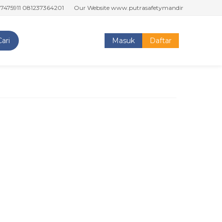
5911 081237364201
Our Website www.putrasafetymandiri.com www.toko
Cari
Masuk
Daftar