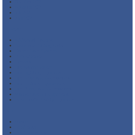
Oktober 2021
Agustus 2021
Juli 2021
Juni 2021
Kategori
Additional Packing
Automatic Sliding Gate
Barrier Gate System
Door Opener
Eyewash
Fire Alarm System
Fire Fighting Equipment
Fire Hose and Accessories
Fire Hydrant Equipment
Fire Pump and Accessories
Marine Safety Equipment
Road Traffic Safety Equipment
Meta
Masuk
Feed entri
Feed komentar