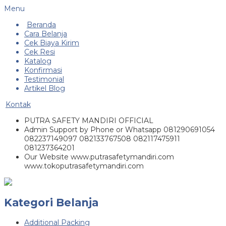
Menu
Beranda
Cara Belanja
Cek Biaya Kirim
Cek Resi
Katalog
Konfirmasi
Testimonial
Artikel Blog
Kontak
PUTRA SAFETY MANDIRI OFFICIAL
Admin Support by Phone or Whatsapp 081290691054
082237149097 082133767508 082117475911
081237364201
Our Website www.putrasafetymandiri.com
www.tokoputrasafetymandiri.com
Kategori Belanja
Additional Packing