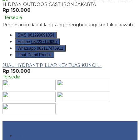
Rp 150.000
Tersedia
Pemesanan dapat langsung menghubungi kontak dibawah:
SMS
081290691054
Hotline
082237149097
Whatsapp
082117475911
Lihat Detail Produk
JUAL HYDRANT PILLAR KEY TUAS KUNCI ....
Rp 150.000
Tersedia
Arsip
Juli 2026