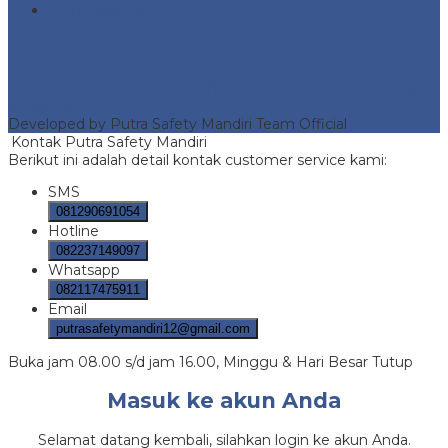
WordPress.org
Portofolio
Putra Safety Mandiri
- Fire Hydrant protection and safety
equipment
Developed by Putra Safety Mandiri Team Official
Kontak Putra Safety Mandiri
Berikut ini adalah detail kontak customer service kami:
SMS
081290691054
Hotline
082237149097
Whatsapp
082117475911
Email
putrasafetymandiri12@gmail.com
Buka jam 08.00 s/d jam 16.00, Minggu & Hari Besar Tutup
Masuk ke akun Anda
Selamat datang kembali, silahkan login ke akun Anda.