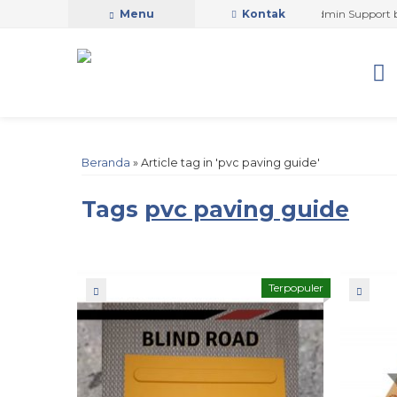
PUTRA SAFETY MANDIRI OFFICIAL
Menu
Kontak
Admin Support by P
Beranda
»
Article tag in 'pvc paving guide'
Tags
pvc paving guide
Terpopuler