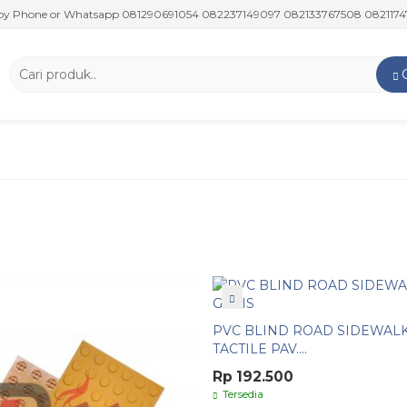
hone or Whatsapp 081290691054 082237149097 082133767508 08211747591
PVC BLIND ROAD SIDEWAL
TACTILE PAV....
Rp 192.500
Tersedia