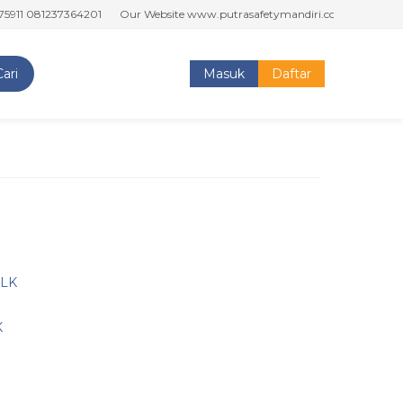
1 081237364201
Our Website www.putrasafetymandiri.com www.tokoputr
Cari
Masuk
Daftar
K