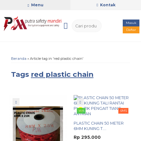
Menu
Kontak
Masuk
Daftar
Beranda
»
Article tag in 'red plastic chain'
Tags
red plastic chain
WA
SMS
PLASTIC CHAIN 50 METER
6MM KUNING T....
Rp 295.000