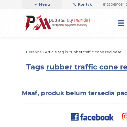
RI OFFICIAL
Admin Support by Phone or Whatsapp 081290691054 0822
Menu
Kontak
Beranda
»
Article tag in 'rubber traffic cone red base'
Tags
rubber traffic cone r
Maaf, produk belum tersedia pad