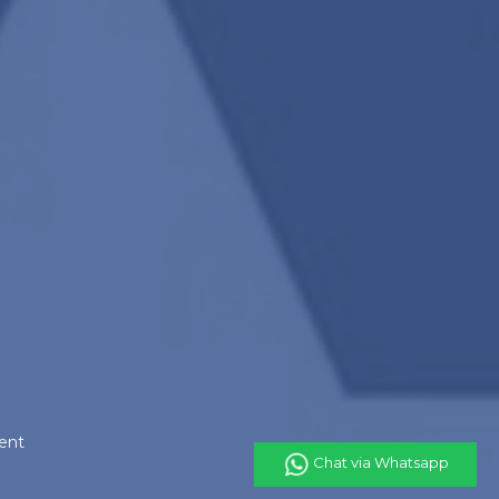
ent
Chat via Whatsapp