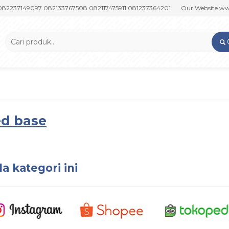
37149097 082133767508 082117475911 081237364201
Our Website www.pu
ed base
a kategori ini