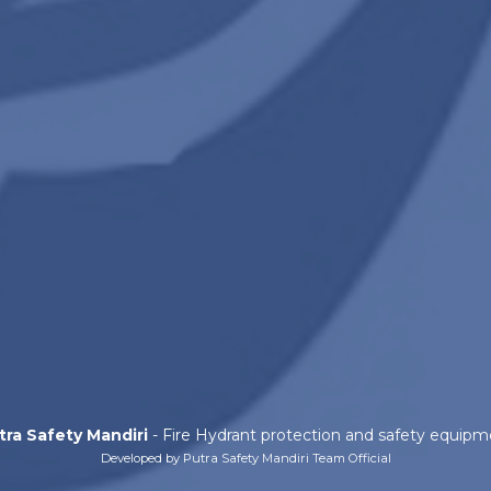
tra Safety Mandiri
- Fire Hydrant protection and safety equipm
Developed by Putra Safety Mandiri Team Official