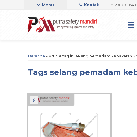
I OFFICIAL
Admin Support by Phone or Whatsapp 081290691054 08223
Menu
Kontak
Beranda
»
Article tag in 'selang pemadam kebakaran 2.5
Tags
selang pemadam keba