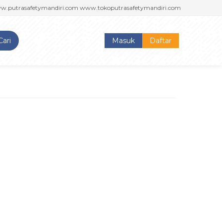
trasafetymandiri.com www.tokoputrasafetymandiri.com
PUTRA SAFETY 
Cari
Masuk
Daftar