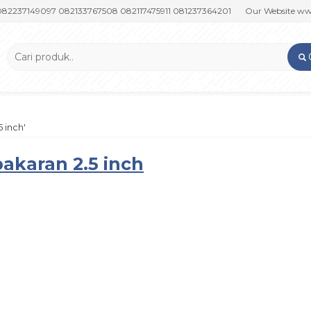
7149097 082133767508 082117475911 081237364201
Our Website www.pu
 inch'
karan 2.5 inch