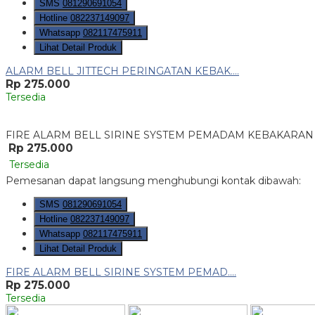
SMS
081290691054
Hotline
082237149097
Whatsapp
082117475911
Lihat Detail Produk
ALARM BELL JITTECH PERINGATAN KEBAK....
Rp 275.000
Tersedia
FIRE ALARM BELL SIRINE SYSTEM PEMADAM KEBAKARAN J
Rp 275.000
Tersedia
Pemesanan dapat langsung menghubungi kontak dibawah:
SMS
081290691054
Hotline
082237149097
Whatsapp
082117475911
Lihat Detail Produk
FIRE ALARM BELL SIRINE SYSTEM PEMAD....
Rp 275.000
Tersedia