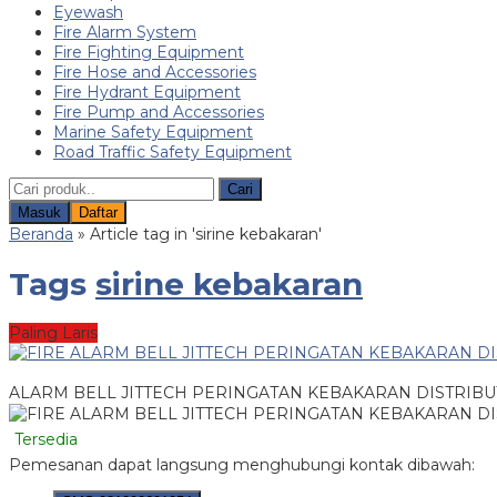
Eyewash
Fire Alarm System
Fire Fighting Equipment
Fire Hose and Accessories
Fire Hydrant Equipment
Fire Pump and Accessories
Marine Safety Equipment
Road Traffic Safety Equipment
Cari
Masuk
Daftar
Beranda
»
Article tag in 'sirine kebakaran'
Tags
sirine kebakaran
Paling Laris
ALARM BELL JITTECH PERINGATAN KEBAKARAN DISTRIBU
Tersedia
Pemesanan dapat langsung menghubungi kontak dibawah: