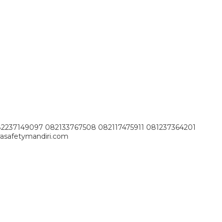
82237149097 082133767508 082117475911 081237364201
asafetymandiri.com