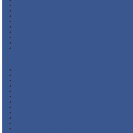
November 2022
September 2022
Agustus 2022
Februari 2022
November 2021
Oktober 2021
Agustus 2021
Juli 2021
Juni 2021
Kategori
Additional Packing
Automatic Sliding Gate
Barrier Gate System
Door Opener
Eyewash
Fire Alarm System
Fire Fighting Equipment
Fire Hose and Accessories
Fire Hydrant Equipment
Fire Pump and Accessories
Marine Safety Equipment
Road Traffic Safety Equipment