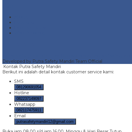
Meta
Masuk
Feed entri
Feed komentar
WordPress.org
Portofolio
Putra Safety Mandiri
- Fire Hydrant protection and safety e
Developed by Putra Safety Mandiri Team Official
Kontak Putra Safety Mandiri
Berikut ini adalah detail kontak customer service kami:
SMS
081290691054
Hotline
082237149097
Whatsapp
082117475911
Email
putrasafetymandiri12@gmail.com
Buka jam 08.00 s/d jam 16.00, Minggu & Hari Besar Tutup