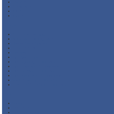
Oktober 2021
Agustus 2021
Juli 2021
Juni 2021
Kategori
Additional Packing
Automatic Sliding Gate
Barrier Gate System
Door Opener
Eyewash
Fire Alarm System
Fire Fighting Equipment
Fire Hose and Accessories
Fire Hydrant Equipment
Fire Pump and Accessories
Marine Safety Equipment
Road Traffic Safety Equipment
Meta
Masuk
Feed entri
Feed komentar