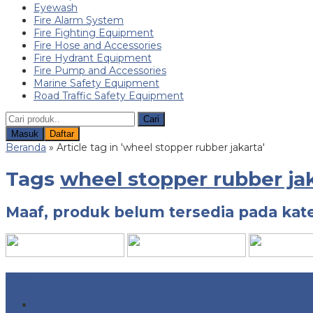
Eyewash
Fire Alarm System
Fire Fighting Equipment
Fire Hose and Accessories
Fire Hydrant Equipment
Fire Pump and Accessories
Marine Safety Equipment
Road Traffic Safety Equipment
Cari
Masuk
Daftar
Beranda
»
Article tag in 'wheel stopper rubber jakarta'
Tags
wheel stopper rubber ja
Maaf, produk belum tersedia pada kate
Arsip
Juli 2026