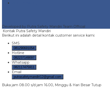
WordPress.org
Portofolio
Putra Safety Mandiri
- Fire Hydrant protection and safety e
Developed by Putra Safety Mandiri Team Official
Kontak Putra Safety Mandiri
Berikut ini adalah detail kontak customer service kami:
SMS
081290691054
Hotline
082237149097
Whatsapp
082117475911
Email
putrasafetymandiri12@gmail.com
Buka jam 08.00 s/d jam 16.00, Minggu & Hari Besar Tutup