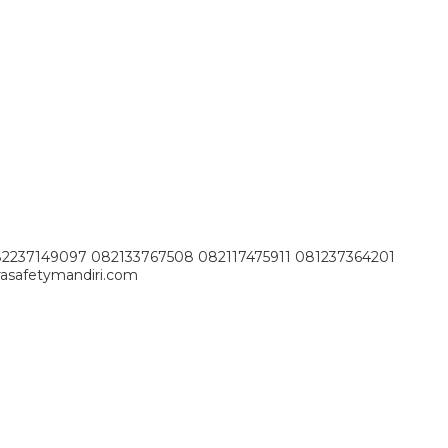
82237149097 082133767508 082117475911 081237364201
asafetymandiri.com