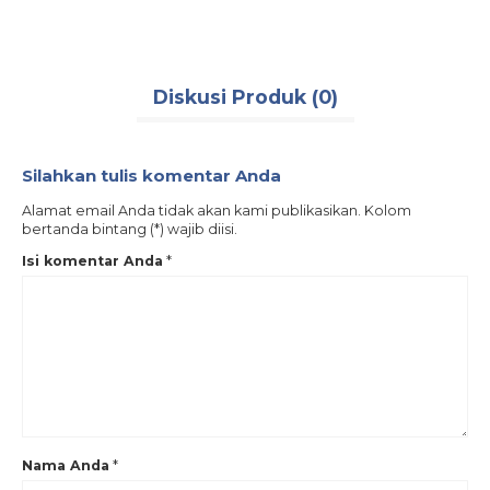
Barrier gate
,
barrier gate mx 10
,
barrier gate system
,
jasa instalasi barrier
gate
,
jasa pasang barrier gate system
,
jasa pasang palang parkir murah
,
mesin portal otomatis
,
mx 10
,
mx series
,
palang parkir
,
palang parkir
otomatis
,
palang parkir otomatis 3 meter
,
palang parkir otomatis 4 meter
,
palang parkir otomatis 6 meter
,
palang parkir perumahan
,
palang parkir
sistem
,
portal parkir
,
portal parkir otomatis
,
psm
,
putra safety mandiri
Diskusi Produk (0)
Silahkan tulis komentar Anda
Alamat email Anda tidak akan kami publikasikan. Kolom
bertanda bintang (*) wajib diisi.
Isi komentar Anda
*
Nama Anda
*