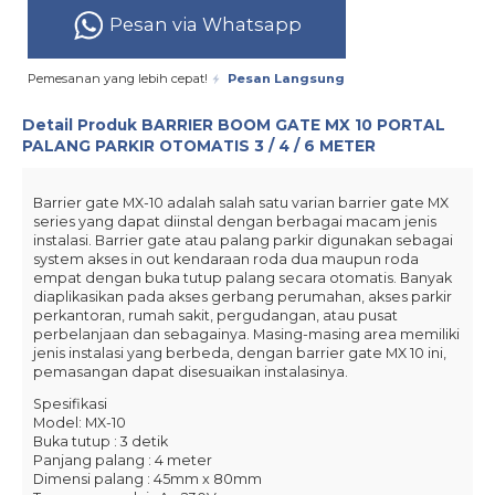
Pesan via Whatsapp
Pemesanan yang lebih cepat!
Pesan Langsung
Detail Produk
BARRIER BOOM GATE MX 10 PORTAL
PALANG PARKIR OTOMATIS 3 / 4 / 6 METER
Barrier gate MX-10 adalah salah satu varian barrier gate MX
series yang dapat diinstal dengan berbagai macam jenis
instalasi. Barrier gate atau palang parkir digunakan sebagai
system akses in out kendaraan roda dua maupun roda
empat dengan buka tutup palang secara otomatis. Banyak
diaplikasikan pada akses gerbang perumahan, akses parkir
perkantoran, rumah sakit, pergudangan, atau pusat
perbelanjaan dan sebagainya. Masing-masing area memiliki
jenis instalasi yang berbeda, dengan barrier gate MX 10 ini,
pemasangan dapat disesuaikan instalasinya.
Spesifikasi
Model: MX-10
Buka tutup : 3 detik
Panjang palang : 4 meter
Dimensi palang : 45mm x 80mm