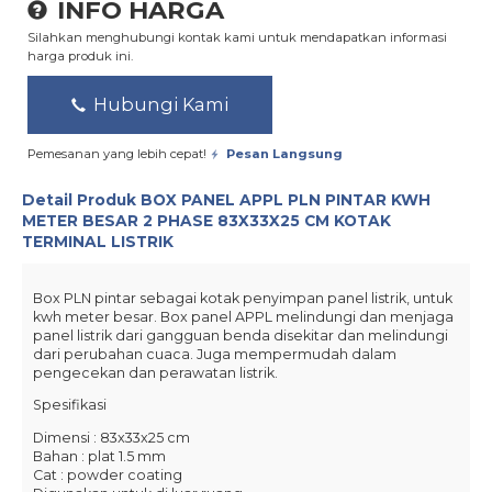
INFO HARGA
Silahkan menghubungi kontak kami untuk mendapatkan informasi
harga produk ini.
Hubungi Kami
Pemesanan yang lebih cepat!
Pesan Langsung
Detail Produk
BOX PANEL APPL PLN PINTAR KWH
METER BESAR 2 PHASE 83X33X25 CM KOTAK
TERMINAL LISTRIK
Box PLN pintar sebagai kotak penyimpan panel listrik, untuk
kwh meter besar. Box panel APPL melindungi dan menjaga
panel listrik dari gangguan benda disekitar dan melindungi
dari perubahan cuaca. Juga mempermudah dalam
pengecekan dan perawatan listrik.
Spesifikasi
Dimensi : 83x33x25 cm
Bahan : plat 1.5 mm
Cat : powder coating