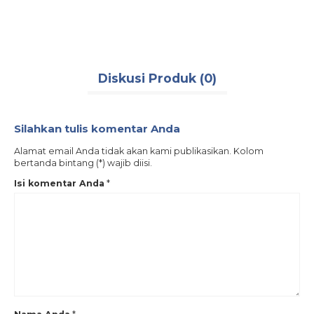
pemadam karet 1.5 inch
,
selang pemadam karet 2 inch
,
selang pemadam
karet 2.5 inch
,
selang pemadam osw rubber
,
selang roll 20 meter
,
selang
rubber 2 inch
,
selang rubber 20 meter
,
selang rubber jerman
,
selang rubber
kopling machino
,
tekanan 18 bar
,
unidur
Diskusi Produk (0)
Silahkan tulis komentar Anda
Alamat email Anda tidak akan kami publikasikan. Kolom
bertanda bintang (*) wajib diisi.
Isi komentar Anda
*