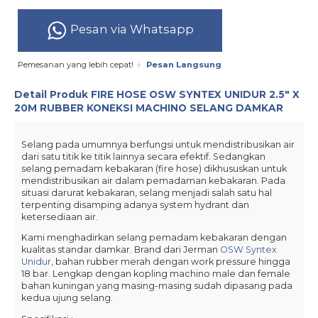
Pesan via Whatsapp
Pemesanan yang lebih cepat!
Pesan Langsung
Detail Produk
FIRE HOSE OSW SYNTEX UNIDUR 2.5″ X
20M RUBBER KONEKSI MACHINO SELANG DAMKAR
Selang pada umumnya berfungsi untuk mendistribusikan air
dari satu titik ke titik lainnya secara efektif. Sedangkan
selang pemadam kebakaran (fire hose) dikhususkan untuk
mendistribusikan air dalam pemadaman kebakaran. Pada
situasi darurat kebakaran, selang menjadi salah satu hal
terpenting disamping adanya system hydrant dan
ketersediaan air.
Kami menghadirkan selang pemadam kebakaran dengan
kualitas standar damkar. Brand dari Jerman
OSW Syntex
Unidur
, bahan rubber merah dengan work pressure hingga
18 bar. Lengkap dengan kopling machino male dan female
bahan kuningan yang masing-masing sudah dipasang pada
kedua ujung selang.