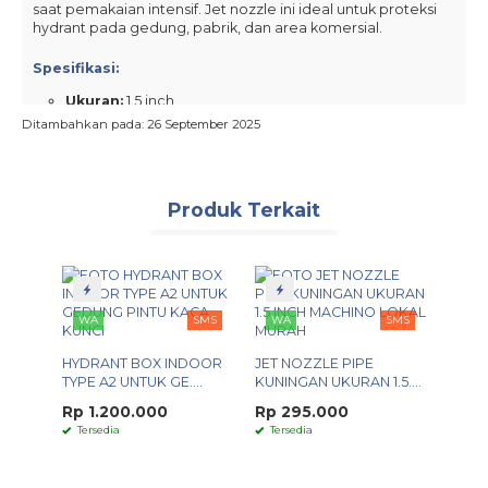
saat pemakaian intensif. Jet nozzle ini ideal untuk proteksi
hydrant pada gedung, pabrik, dan area komersial.
Spesifikasi:
Ukuran:
1.5 inch
Ditambahkan pada: 26 September 2025
Panjang:
± 65 cm
Material:
aluminium import
Koneksi:
machino coupling
Produk Terkait
Tersedia juga Jet Nozzle Aluminium Import ukuran
2
inch
dan
2.5 inch
di etalase produk kami.
Kami juga menyediakan Jet Nozzle varian lain:
WA
SMS
WA
SMS
Jet Nozzle Kuningan
1.5 INCH
HYDRANT BOX INDOOR
JET NOZZLE PIPE
SMS
TYPE A2 UNTUK GE....
KUNINGAN UKURAN 1.5....
2 INCH
Rp 1.200.000
Rp 295.000
E
2.5 INCH
Tersedia
Tersedia
....
Brand IWA
WA