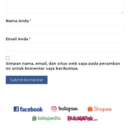
selang pemadam aluminium 1.5 inch
,
kepala selang pemadam coupling
machino
,
kepala selang pemadam kuningan
,
machino
,
nozzle
,
nozzle jet
,
peralatan hydrant
,
perlengkapan hydrant
,
pipa fire hose
,
pipa selang
pemadam kebakaran
,
putra safety
,
putra safety mandiri
,
selang damkar
,
selang pemadam
,
ujung kepala fire hose
,
ujung selang
,
ujung selang
Nama Anda
*
pemadam
,
ujung selang pemadam 1.5 inch
,
ujung selang pemadam
coupling machino
Email Anda
*
Simpan nama, email, dan situs web saya pada peramban
ini untuk komentar saya berikutnya.