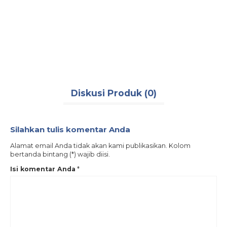
1.5 INCH
FIRE
2 INCH
MONIT
2.5 INCH
Rp 1
Ters
Pembelian Online Melalui:
TOKOPEDIA
SHOPEE
Diskusi Produk (0)
LAZADA
WHATSAPP
Untuk pertanyaan lebih lanjut, custom ukuran, atau order
Silahkan tulis komentar Anda
dalam jumlah banyak silakan hubungi kami via WhatsApp
082117475911
, atau email
putrasafetyjakarta@gmail.com
.
Alamat email Anda tidak akan kami publikasikan. Kolom
bertanda bintang (*) wajib diisi.
Isi komentar Anda
*
PUTRA SAFETY MANDIRI
Tags:
alat hydrant
,
aluminium
,
coupling machino
,
fire hose
,
handle fire hose
,
hydrant
,
hydrant murah
,
jet nozzel 1.5 inch
,
jet nozzle
,
jet nozzle 1.5 inch
coupling machino
,
jet nozzle aluminium
,
jet nozzle aluminium 1.5 inch
,
jet
nozzle aluminium import
,
jet nozzle aluminium murah
,
jet nozzle
coupling machino
,
jet nozzle import
,
jet nozzle machino
,
kepala fire hose
,
kepala fire hose aluminium
,
kepala selang
,
kepala selang pemadam
,
kepala