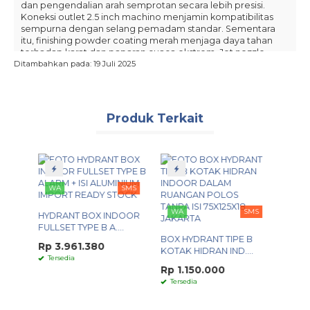
dan pengendalian arah semprotan secara lebih presisi.
Koneksi outlet 2.5 inch machino menjamin kompatibilitas
sempurna dengan selang pemadam standar. Sementara
itu, finishing powder coating merah menjaga daya tahan
terhadap karat dan paparan cuaca ekstrem. Jet nozzle
sudah tersedia dalam paket sehingga bisa langsung pakai
Ditambahkan pada: 19 Juli 2025
tanpa perlu beli komponen tambahan. Pemasangan cepat
dan mudah, alhasil cocok untuk pelabuhan, fuel terminal,
atau fasilitas penyimpanan bahan mudah terbakar.
Produk Terkait
Spesifikasi:
Tipe:
love/hati
Brand:
Lokal
Material:
besi cor/iron cast
SMS
Inlet:
flange 4 inch
WA
SMS
X INDOOR
Outlet:
2.5 inch machino
B A....
BOX HYDRANT TIPE B
Tekanan kerja:
200 psi (14 bar)
80
KOTAK HIDRAN IND....
Finishing:
powder coating red
Rp 1.150.000
WA
SMS
Tersedia
Sudah termasuk jet nozzle.
Tersedia Varian Lain:
BOX HYDRANT A1