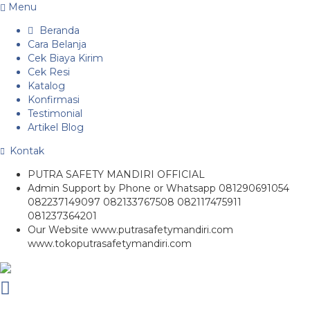
Menu
Beranda
Cara Belanja
Cek Biaya Kirim
Cek Resi
Katalog
Konfirmasi
Testimonial
Artikel Blog
Kontak
PUTRA SAFETY MANDIRI OFFICIAL
Admin Support by Phone or Whatsapp 081290691054
082237149097 082133767508 082117475911
081237364201
Our Website www.putrasafetymandiri.com
www.tokoputrasafetymandiri.com