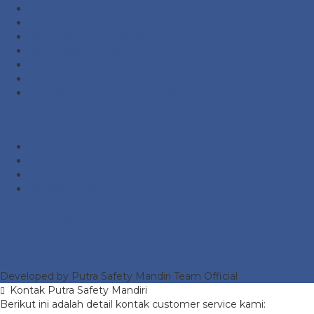
Fire Alarm System
Fire Fighting Equipment
Fire Hose and Accessories
Fire Hydrant Equipment
Fire Pump and Accessories
Marine Safety Equipment
Road Traffic Safety Equipment
Meta
Masuk
Feed entri
Feed komentar
WordPress.org
Portofolio
Putra Safety Mandiri
- Fire Hydrant protection and safety
equipment
Developed by Putra Safety Mandiri Team Official
Kontak Putra Safety Mandiri
Berikut ini adalah detail kontak customer service kami: