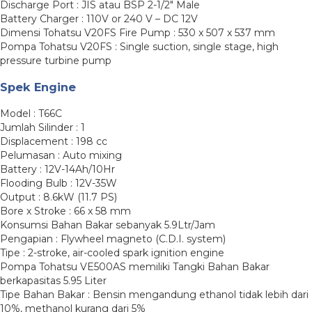
Discharge Port : JIS atau BSP 2-1/2″ Male
Battery Charger : 110V or 240 V – DC 12V
Dimensi Tohatsu V20FS Fire Pump : 530 x 507 x 537 mm
Pompa Tohatsu V20FS : Single suction, single stage, high
pressure turbine pump
Spek Engine
Model : T66C
Jumlah Silinder : 1
Displacement : 198 cc
Pelumasan : Auto mixing
Battery : 12V-14Ah/10Hr
Flooding Bulb : 12V-35W
Output : 8.6kW (11.7 PS)
Bore x Stroke : 66 x 58 mm
Konsumsi Bahan Bakar sebanyak 5.9Ltr/Jam
Pengapian : Flywheel magneto (C.D.I. system)
Tipe : 2-stroke, air-cooled spark ignition engine
Pompa Tohatsu VE500AS memiliki Tangki Bahan Bakar
berkapasitas 5.95 Liter
Tipe Bahan Bakar : Bensin mengandung ethanol tidak lebih dari
10%, methanol kurang dari 5%