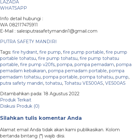
LAZADA
WHATSAPP
Info detail hubungi :
WA 082117475911
E-Mail : salesputrasafetymandiri1@gmail.com
PUTRA SAFETY MANDIRI
Tags:
fire hydrant
,
fire pump
,
fire pump portable
,
fire pump
portable tohatsu
,
fire pump tohatsu
,
fire pump tohatsu
portable
,
fire pump v20fs
,
pompa
,
pompa pemadam
,
pompa
pemadam kebakaran
,
pompa pemadam portable
,
pompa
pemadam tohatsu
,
pompa portable
,
pompa tohatsu
,
pump
,
putra safety mandiri
,
tohatsu
,
Tohatsu VE500AS
,
VE500AS
Ditambahkan pada: 18 Agustus 2022
Produk Terkait
Diskusi Produk (0)
Silahkan tulis komentar Anda
Alamat email Anda tidak akan kami publikasikan. Kolom
bertanda bintang (*) wajib diisi.