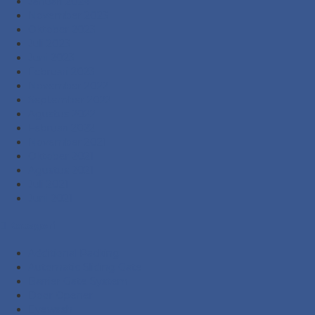
Januari 2024
November 2023
Oktober 2023
Juli 2023
Juni 2023
Februari 2023
November 2022
September 2022
Agustus 2022
Februari 2022
November 2021
Oktober 2021
Agustus 2021
Juli 2021
Juni 2021
Kategori
Additional Packing
Automatic Sliding Gate
Barrier Gate System
Door Opener
Eyewash