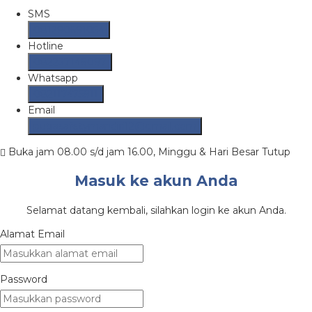
SMS
081290691054
Hotline
082237149097
Whatsapp
082117475911
Email
putrasafetymandiri12@gmail.com
Buka jam 08.00 s/d jam 16.00, Minggu & Hari Besar Tutup
Masuk ke akun Anda
Selamat datang kembali, silahkan login ke akun Anda.
Alamat Email
Password