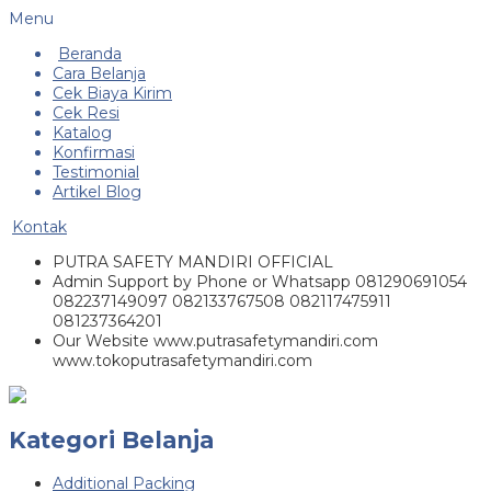
Menu
Beranda
Cara Belanja
Cek Biaya Kirim
Cek Resi
Katalog
Konfirmasi
Testimonial
Artikel Blog
Kontak
PUTRA SAFETY MANDIRI OFFICIAL
Admin Support by Phone or Whatsapp 081290691054
082237149097 082133767508 082117475911
081237364201
Our Website www.putrasafetymandiri.com
www.tokoputrasafetymandiri.com
Kategori Belanja
Additional Packing