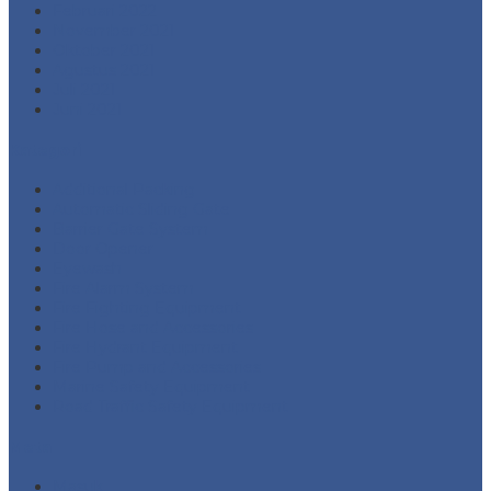
Februari 2022
November 2021
Oktober 2021
Agustus 2021
Juli 2021
Juni 2021
Kategori
Additional Packing
Automatic Sliding Gate
Barrier Gate System
Door Opener
Eyewash
Fire Alarm System
Fire Fighting Equipment
Fire Hose and Accessories
Fire Hydrant Equipment
Fire Pump and Accessories
Marine Safety Equipment
Road Traffic Safety Equipment
Meta
Masuk