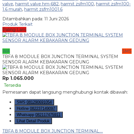
valve
,
harmit valve hm-682
,
harmit zsfm100
,
harmit zsfm100-
1.6 murah
,
harmit zsfm1001.6
Ditambahkan pada: 11 Juni 2026
Produk Terkait
Paling Laris
WA
SMS
TBFA 8 MODULE BOX JUNCTION TERMINAL SYSTEM
SENSOR ALARM KEBAKARAN GEDUNG
Rp 1.065.000
Tersedia
Pemesanan dapat langsung menghubungi kontak dibawah:
SMS
081290691054
Hotline
082237149097
Whatsapp
082117475911
Lihat Detail Produk
TBFA 8 MODULE BOX JUNCTION TERMINAL....