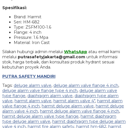
Spesifikasi:
Brand: Harmit
Seri: HM-682
Type: ZSFM100-1.6
Flange: 4 inch
Pressure: 1.6 Mpa
Material: Iron Cast
Silakan hubungi admin melalui
WhatsApp
atau email kami
melalui
putrasafetyjakarta@gmail.com
untuk informasi
stok, harga terbaik, dan konsultasi produk hydrant sesuai
kebutuhan proyek Anda.
PUTRA SAFETY MANDIRI
Tags:
deluge alarm valve
,
deluge alarm valve flange 4 inch
,
deluge alarm valve flange type 4 inch
,
deluge alarm valve
type flange
,
diaphragm alarm valve
,
diaphragm type alarm
valve
,
harmit alarm valve
,
harmit alarm valve 4"
,
harmit alarm
valve flange 4 inch
,
harmit deluge alarm valve
,
harmit deluge
alarm valve 4 inch
,
harmit deluge alarm valve flange 4 inch
,
harmit deluge alarm valve type flange
,
harmit diaphragm
type deluge alarm valve
,
harmit diaphragm type deluge alarm
valve 4 inch
,
harmit fire alarm safety
,
harmit hm-682
,
harmit