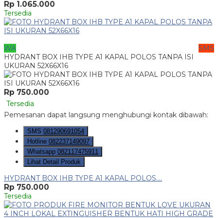
Rp 1.065.000
Tersedia
WA
SMS
HYDRANT BOX IHB TYPE A1 KAPAL POLOS TANPA ISI
UKURAN 52X66X16
Rp 750.000
Tersedia
Pemesanan dapat langsung menghubungi kontak dibawah:
SMS
081290691054
Hotline
082237149097
Whatsapp
082117475911
Lihat Detail Produk
HYDRANT BOX IHB TYPE A1 KAPAL POLOS....
Rp 750.000
Tersedia