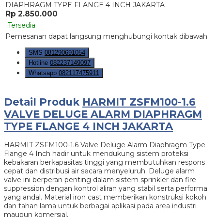
Rp 2.850.000
Tersedia
Pemesanan dapat langsung menghubungi kontak dibawah:
SMS
081290691054
Hotline
082237149097
Whatsapp
082117475911
Detail Produk
HARMIT ZSFM100-1.6
VALVE DELUGE ALARM DIAPHRAGM
TYPE FLANGE 4 INCH JAKARTA
HARMIT ZSFM100-1.6 Valve Deluge Alarm Diaphragm Type
Flange 4 Inch hadir untuk mendukung sistem proteksi
kebakaran berkapasitas tinggi yang membutuhkan respons
cepat dan distribusi air secara menyeluruh. Deluge alarm
valve ini berperan penting dalam sistem sprinkler dan fire
suppression dengan kontrol aliran yang stabil serta performa
yang andal. Material iron cast memberikan konstruksi kokoh
dan tahan lama untuk berbagai aplikasi pada area industri
maupun komersial.