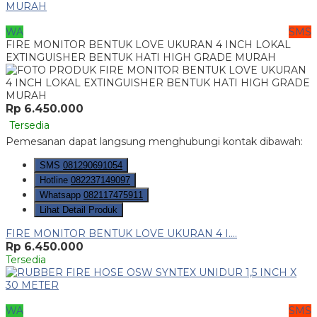
WA
SMS
FIRE MONITOR BENTUK LOVE UKURAN 4 INCH LOKAL
EXTINGUISHER BENTUK HATI HIGH GRADE MURAH
Rp 6.450.000
Tersedia
Pemesanan dapat langsung menghubungi kontak dibawah:
SMS
081290691054
Hotline
082237149097
Whatsapp
082117475911
Lihat Detail Produk
FIRE MONITOR BENTUK LOVE UKURAN 4 I....
Rp 6.450.000
Tersedia
WA
SMS