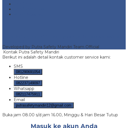
Feed entri
Feed komentar
WordPress.org
Portofolio
Putra Safety Mandiri
- Fire Hydrant protection and safety
equipment
Developed by Putra Safety Mandiri Team Official
Kontak Putra Safety Mandiri
Berikut ini adalah detail kontak customer service kami:
SMS
081290691054
Hotline
082237149097
Whatsapp
082117475911
Email
putrasafetymandiri12@gmail.com
Buka jam 08.00 s/d jam 16.00, Minggu & Hari Besar Tutup
Masuk ke akun Anda