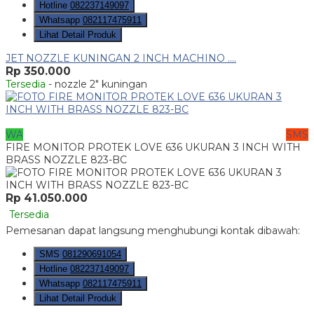
Hotline
082237149097
Whatsapp
082117475911
Lihat Detail Produk
JET NOZZLE KUNINGAN 2 INCH MACHINO ....
Rp 350.000
Tersedia
- nozzle 2" kuningan
WA
SMS
FIRE MONITOR PROTEK LOVE 636 UKURAN 3 INCH WITH
BRASS NOZZLE 823-BC
Rp 41.050.000
Tersedia
Pemesanan dapat langsung menghubungi kontak dibawah:
SMS
081290691054
Hotline
082237149097
Whatsapp
082117475911
Lihat Detail Produk