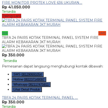
FIRE MONITOR PROTEK LOVE 636 UKURAN....
Rp 41.050.000
Tersedia
Paling Laris
WA
SMS
TBFA 24 PAIRS KOTAK TERMINAL PANEL SYSTEM FIRE
ALARM KEBAKARAN JKT MURAH
Rp 350.000
Tersedia
Pemesanan dapat langsung menghubungi kontak dibawah:
SMS
081290691054
Hotline
082237149097
Whatsapp
082117475911
Lihat Detail Produk
TBFA 24 PAIRS KOTAK TERMINAL PANEL ....
Rp 350.000
Tersedia