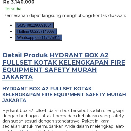
Rp 3.140.000
Tersedia
Pemesanan dapat langsung menghubungi kontak dibawah:
SMS
081290691054
Hotline
082237149097
Whatsapp
082117475911
Detail Produk
HYDRANT BOX A2
FULLSET KOTAK KELENGKAPAN FIRE
EQUIPMENT SAFETY MURAH
JAKARTA
HYDRANT BOX A2 FULLSET KOTAK
KELENGKAPAN FIRE EQUIPMENT SAFETY MURAH
JAKARTA
Hydrant box a2 fullset, dalam box tersebut sudah dilengkapi
dengan berbagai alat-alat pemadam kebakaran yang safety
dan sudah sesuai dengan standartnya. Paket ini kami
sediakan untuk memudahkan Anda dalam melengkapi alat-