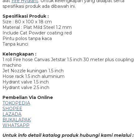
alat
Fire Hydrant
. Untuk kelengkapan yang didapat serta
spesifikasi produk ada dibawah ini.
Spesifikasi Produk :
Size : 80 x 100 x 18 cm
Material : Plat Mild Steel 1.2 mm
Include Cat Powder coating red
Pintu polos tanpa kaca
Tanpa kunci
Kelengkapan :
1 roll Fire hose Canvas Jetstar 1.5 inch 30 meter plus coupling
machino
Jet Nozzle kuningan 1.5 inch
Hose rack 1.5 inch aluminium
Hydrant valve 1.5 inch
Hydrant valve 2.5 inch
Pembelian Via Online
TOKOPEDIA
SHOPEE
LAZADA
BUKALAPAK
WHATSAPP
Untuk info detail katalog produk hubungi kami melalui :