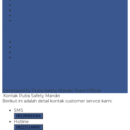
Fire Hydrant Equipment
Fire Pump and Accessories
Marine Safety Equipment
Road Traffic Safety Equipment
Meta
Masuk
Feed entri
Feed komentar
WordPress.org
Portofolio
Putra Safety Mandiri
- Fire Hydrant protection and safety
equipment
Developed by Putra Safety Mandiri Team Official
Kontak Putra Safety Mandiri
Berikut ini adalah detail kontak customer service kami:
SMS
081290691054
Hotline
082237149097