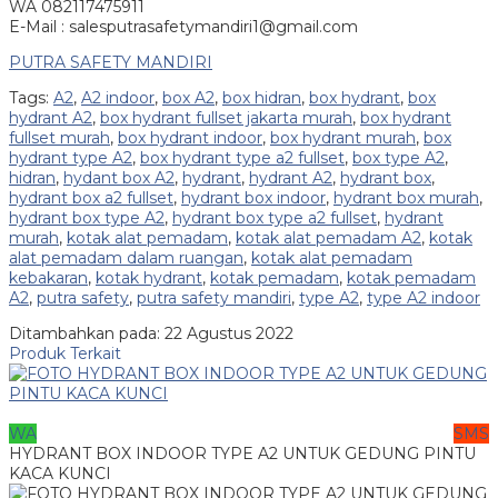
WA 082117475911
E-Mail : salesputrasafetymandiri1@gmail.com
PUTRA SAFETY MANDIRI
Tags:
A2
,
A2 indoor
,
box A2
,
box hidran
,
box hydrant
,
box
hydrant A2
,
box hydrant fullset jakarta murah
,
box hydrant
fullset murah
,
box hydrant indoor
,
box hydrant murah
,
box
hydrant type A2
,
box hydrant type a2 fullset
,
box type A2
,
hidran
,
hydant box A2
,
hydrant
,
hydrant A2
,
hydrant box
,
hydrant box a2 fullset
,
hydrant box indoor
,
hydrant box murah
,
hydrant box type A2
,
hydrant box type a2 fullset
,
hydrant
murah
,
kotak alat pemadam
,
kotak alat pemadam A2
,
kotak
alat pemadam dalam ruangan
,
kotak alat pemadam
kebakaran
,
kotak hydrant
,
kotak pemadam
,
kotak pemadam
A2
,
putra safety
,
putra safety mandiri
,
type A2
,
type A2 indoor
Ditambahkan pada: 22 Agustus 2022
Produk Terkait
WA
SMS
HYDRANT BOX INDOOR TYPE A2 UNTUK GEDUNG PINTU
KACA KUNCI