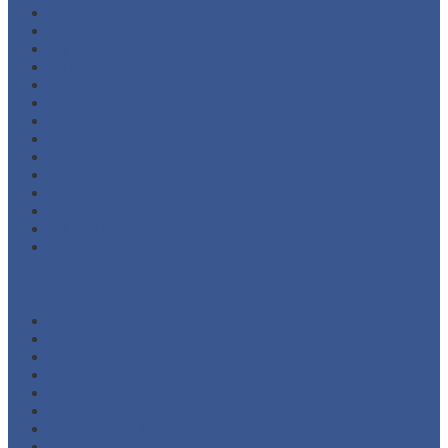
November 2023
Oktober 2023
Juli 2023
Juni 2023
Februari 2023
November 2022
September 2022
Agustus 2022
Februari 2022
November 2021
Oktober 2021
Agustus 2021
Juli 2021
Juni 2021
Kategori
Additional Packing
Automatic Sliding Gate
Barrier Gate System
Door Opener
Eyewash
Fire Alarm System
Fire Fighting Equipment
Fire Hose and Accessories