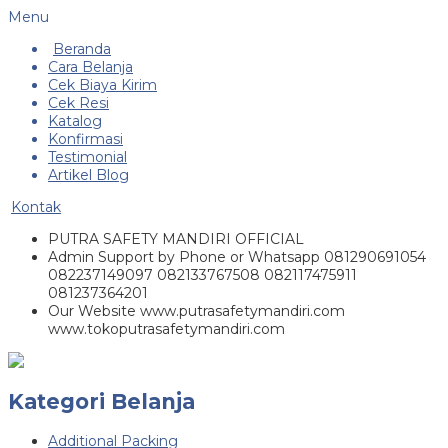
Menu
Beranda
Cara Belanja
Cek Biaya Kirim
Cek Resi
Katalog
Konfirmasi
Testimonial
Artikel Blog
Kontak
PUTRA SAFETY MANDIRI OFFICIAL
Admin Support by Phone or Whatsapp 081290691054
082237149097 082133767508 082117475911
081237364201
Our Website www.putrasafetymandiri.com
www.tokoputrasafetymandiri.com
Kategori Belanja
Additional Packing