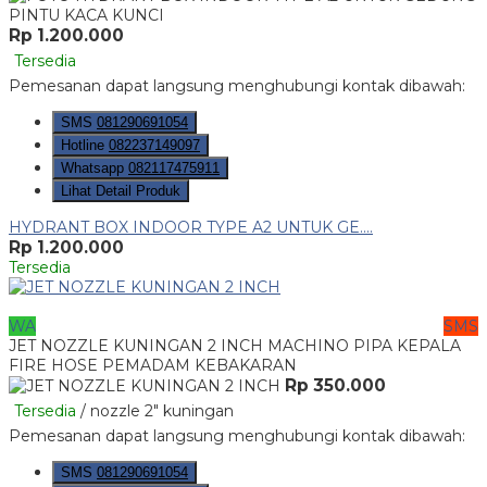
Rp 1.200.000
Tersedia
Pemesanan dapat langsung menghubungi kontak dibawah:
SMS
081290691054
Hotline
082237149097
Whatsapp
082117475911
Lihat Detail Produk
HYDRANT BOX INDOOR TYPE A2 UNTUK GE....
Rp 1.200.000
Tersedia
WA
SMS
JET NOZZLE KUNINGAN 2 INCH MACHINO PIPA KEPALA
FIRE HOSE PEMADAM KEBAKARAN
Rp 350.000
Tersedia
/ nozzle 2" kuningan
Pemesanan dapat langsung menghubungi kontak dibawah:
SMS
081290691054