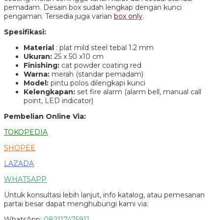
pemadam. Desain box sudah lengkap dengan kunci
pengaman. Tersedia juga varian
box only
.
Spesifikasi:
Material
: plat mild steel tebal 1.2 mm
Ukuran:
25 x 50 x10 cm
Finishing:
cat powder coating red
Warna:
merah (standar pemadam)
Model:
pintu polos dilengkapi kunci
Kelengkapan:
set fire alarm (alarm bell, manual call
point, LED indicator)
Pembelian Online Via:
TOKOPEDIA
SHOPEE
LAZADA
WHATSAPP
Untuk konsultasi lebih lanjut, info katalog, atau pemesanan
partai besar dapat menghubungi kami via:
WhatsApp:
082117475911