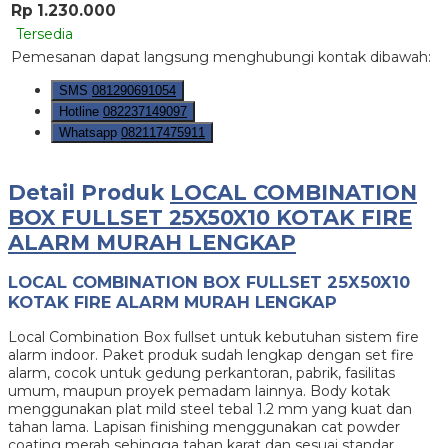
Rp 1.230.000
Tersedia
Pemesanan dapat langsung menghubungi kontak dibawah:
SMS
081290691054
Hotline
082237149097
Whatsapp
082117475911
Detail Produk
LOCAL COMBINATION
BOX FULLSET 25X50X10 KOTAK FIRE
ALARM MURAH LENGKAP
LOCAL COMBINATION BOX FULLSET 25X50X10
KOTAK FIRE ALARM MURAH LENGKAP
Local Combination Box fullset untuk kebutuhan sistem fire
alarm indoor. Paket produk sudah lengkap dengan set fire
alarm, cocok untuk gedung perkantoran, pabrik, fasilitas
umum, maupun proyek pemadam lainnya. Body kotak
menggunakan plat mild steel tebal 1.2 mm yang kuat dan
tahan lama. Lapisan finishing menggunakan cat powder
coating merah sehingga tahan karat dan sesuai standar