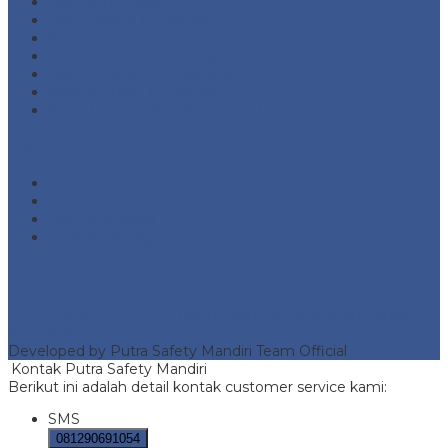
Fire Alarm System
Fire Fighting Equipment
Fire Hose and Accessories
Fire Hydrant Equipment
Fire Pump and Accessories
Marine Safety Equipment
Road Traffic Safety Equipment
Meta
Masuk
Feed entri
Feed komentar
WordPress.org
Portofolio
Putra Safety Mandiri
- Fire Hydrant protection and safety
equipment
Developed by Putra Safety Mandiri Team Official
Kontak Putra Safety Mandiri
Berikut ini adalah detail kontak customer service kami:
SMS
081290691054