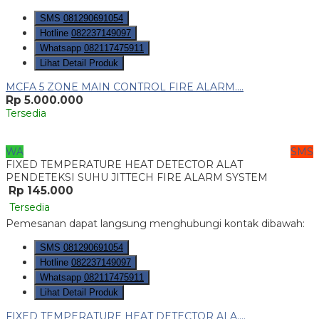
SMS
081290691054
Hotline
082237149097
Whatsapp
082117475911
Lihat Detail Produk
MCFA 5 ZONE MAIN CONTROL FIRE ALARM....
Rp 5.000.000
Tersedia
WA
SMS
FIXED TEMPERATURE HEAT DETECTOR ALAT
PENDETEKSI SUHU JITTECH FIRE ALARM SYSTEM
Rp 145.000
Tersedia
Pemesanan dapat langsung menghubungi kontak dibawah:
SMS
081290691054
Hotline
082237149097
Whatsapp
082117475911
Lihat Detail Produk
FIXED TEMPERATURE HEAT DETECTOR ALA....