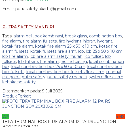
Email: putrasafetyjakarta@gmail.com
PUTRA SAFETY MANDIRI
Tags:
alarm bell
,
box kombinasi
,
break glass
,
combination box
,
fire alarm
,
fire alarm fullsets
,
fire hydrant
,
hidran
,
hydrant
,
kotak fire alarm
,
kotak fire alarm 25 x 50 x 10 cm
,
kotak fire
alarm fullsets
,
kotak fullsets fire alarm
,
lcb
,
lcb 25 x 50 x 10 cm
,
lcb fire alarm
,
lcb fire alarm safety murah
,
lcb fullset
,
lcb
fullsets
,
lcb fullsets fire alarm
,
led indicating
,
local combination
box
,
local combination box 25 x 50 x 10 cm
,
local combination
box fullsets
,
local combination box fullsets fire alarm
,
manual
call point
,
putra safety
,
putra safety mandiri
,
system fire alarm
kebakaran safety
Ditambahkan pada: 9 Juli 2025
Produk Terkait
WA
SMS
TBFA TERMINAL BOX FIRE ALARM 12 PAIRS JUNCTION
BOX 20X30X8 CM