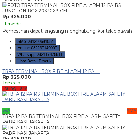
Rp 325.000
Tersedia
Pemesanan dapat langsung menghubungi kontak dibawah:
SMS
081290691054
Hotline
082237149097
Whatsapp
082117475911
Lihat Detail Produk
TBFA TERMINAL BOX FIRE ALARM 12 PAI....
Rp 325.000
Tersedia
Paling Laris
WA
SMS
TBFA 12 PAIRS TERMINAL BOX FIRE ALARM SAFETY
PABRIKASI JAKARTA
Rp 325.000