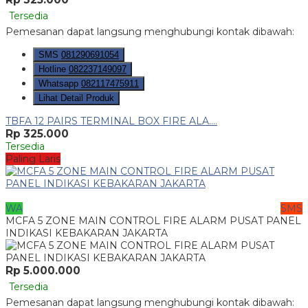
Tersedia
Pemesanan dapat langsung menghubungi kontak dibawah:
SMS
081290691054
Hotline
082237149097
Whatsapp
082117475911
Lihat Detail Produk
TBFA 12 PAIRS TERMINAL BOX FIRE ALA....
Rp 325.000
Tersedia
Paling Laris
WA
SMS
MCFA 5 ZONE MAIN CONTROL FIRE ALARM PUSAT PANEL
INDIKASI KEBAKARAN JAKARTA
Rp 5.000.000
Tersedia
Pemesanan dapat langsung menghubungi kontak dibawah: