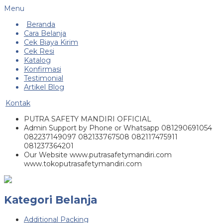
Menu
Beranda
Cara Belanja
Cek Biaya Kirim
Cek Resi
Katalog
Konfirmasi
Testimonial
Artikel Blog
Kontak
PUTRA SAFETY MANDIRI OFFICIAL
Admin Support by Phone or Whatsapp 081290691054
082237149097 082133767508 082117475911
081237364201
Our Website www.putrasafetymandiri.com
www.tokoputrasafetymandiri.com
Kategori Belanja
Additional Packing