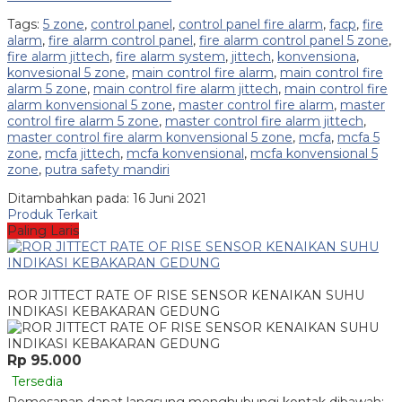
Tags:
5 zone
,
control panel
,
control panel fire alarm
,
facp
,
fire
alarm
,
fire alarm control panel
,
fire alarm control panel 5 zone
,
fire alarm jittech
,
fire alarm system
,
jittech
,
konvensiona
,
konvesional 5 zone
,
main control fire alarm
,
main control fire
alarm 5 zone
,
main control fire alarm jittech
,
main control fire
alarm konvensional 5 zone
,
master control fire alarm
,
master
control fire alarm 5 zone
,
master control fire alarm jittech
,
master control fire alarm konvensional 5 zone
,
mcfa
,
mcfa 5
zone
,
mcfa jittech
,
mcfa konvensional
,
mcfa konvensional 5
zone
,
putra safety mandiri
Ditambahkan pada: 16 Juni 2021
Produk Terkait
Paling Laris
ROR JITTECT RATE OF RISE SENSOR KENAIKAN SUHU
INDIKASI KEBAKARAN GEDUNG
Rp 95.000
Tersedia