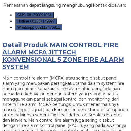
Pemesanan dapat langsung menghubungi kontak dibawah:
SMS
081290691054
Hotline
082237149097
Whatsapp
082117475911
Detail Produk
MAIN CONTROL FIRE
ALARM MCFA JITTECH
KONVENSIONAL 5 ZONE FIRE ALARM
SYSTEM
Main control fire alarm (MCFA) atau sering disebut panel
alarm yang merupakan perangkat utama dalam system fire
alarm pemadam kebakaran. Fire alarm atau penginderaan
pemadam kebakaran dengan sistem yang standar harus
menggunakan panel sebagai kontrol dan monitoring dari
sistem fire alarm. MCFA berfungsi untuk menerima sinyal
masuk (input signal ) dari komponen detektor dan komponen
proteksi lainnya seperti Fix Heat detector, Smoke detector
dan lain-lain. Main control fire alarm juga sering disebut
dengan fire alarm kontrol panel (FACP), yang pada awamnya
merupakan pusat perangkat kontrol panel alarm kebakaran.