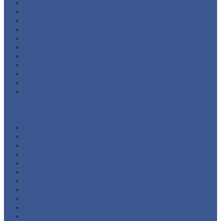
Juni 2023
Februari 2023
November 2022
September 2022
Agustus 2022
Februari 2022
November 2021
Oktober 2021
Agustus 2021
Juli 2021
Juni 2021
Kategori
Additional Packing
Automatic Sliding Gate
Barrier Gate System
Door Opener
Eyewash
Fire Alarm System
Fire Fighting Equipment
Fire Hose and Accessories
Fire Hydrant Equipment
Fire Pump and Accessories
Marine Safety Equipment