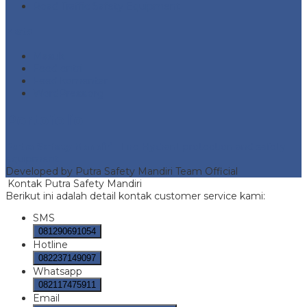
Road Traffic Safety Equipment
Meta
Masuk
Feed entri
Feed komentar
WordPress.org
Portofolio
Putra Safety Mandiri
- Fire Hydrant protection and safety
equipment
Developed by Putra Safety Mandiri Team Official
Kontak Putra Safety Mandiri
Berikut ini adalah detail kontak customer service kami:
SMS
081290691054
Hotline
082237149097
Whatsapp
082117475911
Email