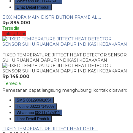
Whatsapp
082117475911
Lihat Detail Produk
BOX MDFA MAIN DISTRIBUTION FRAME AL....
Rp 895.000
Tersedia
Paling Laris
FIXED TEMPERATURE JITTECT HEAT DETECTOR SENSOR
SUHU RUANGAN DAPUR INDIKASI KEBAKARAN
Rp 145.000
Tersedia
Pemesanan dapat langsung menghubungi kontak dibawah:
SMS
081290691054
Hotline
082237149097
Whatsapp
082117475911
Lihat Detail Produk
FIXED TEMPERATURE JITTECT HEAT DETE....