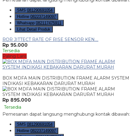
Pemesanan dapat langsung menghubungi kontak dibawah:
SMS
081290691054
Hotline
082237149097
Whatsapp
082117475911
Lihat Detail Produk
ROR JITTECT RATE OF RISE SENSOR KEN....
Rp 95.000
Tersedia
Paling Laris
BOX MDFA MAIN DISTRIBUTION FRAME ALARM SYSTEM
INDIKASI KEBAKARAN DARURAT MURAH
Rp 895.000
Tersedia
Pemesanan dapat langsung menghubungi kontak dibawah:
SMS
081290691054
Hotline
082237149097