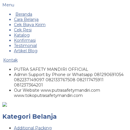
Menu
Beranda
Cara Belanja
Cek Biaya Kirim
Cek Resi
Katalog
Konfirmasi
Testimonial
Artikel Blog
Kontak
PUTRA SAFETY MANDIRI OFFICIAL
Admin Support by Phone or Whatsapp 081290691054
082237149097 082133767508 082117475911
081237364201
Our Website www.putrasafetymandiri.com
www.tokoputrasafetymandiri.com
Kategori Belanja
Additional Packing