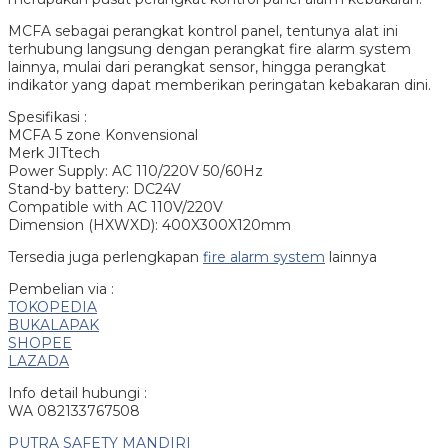
MCFA sebagai perangkat kontrol panel, tentunya alat ini
terhubung langsung dengan perangkat fire alarm system
lainnya, mulai dari perangkat sensor, hingga perangkat
indikator yang dapat memberikan peringatan kebakaran dini.
Spesifikasi :
MCFA 5 zone Konvensional
Merk JITtech
Power Supply: AC 110/220V 50/60Hz
Stand-by battery: DC24V
Compatible with AC 110V/220V
Dimension (HXWXD): 400X300X120mm
Tersedia juga perlengkapan
fire alarm system
lainnya
Pembelian via :
TOKOPEDIA
BUKALAPAK
SHOPEE
LAZADA
Info detail hubungi :
WA 082133767508
PUTRA SAFETY MANDIRI