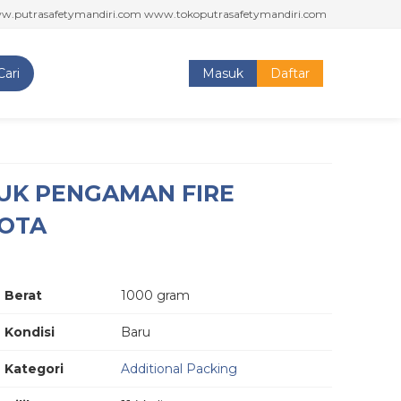
safetymandiri.com www.tokoputrasafetymandiri.com
PUTRA SAFETY MA
Cari
Masuk
Daftar
UK PENGAMAN FIRE
KOTA
Berat
1000 gram
Kondisi
Baru
Kategori
Additional Packing