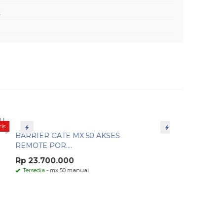
t
Paling Laris
MCFA 10 ZONE CONTROL PANEL
FIRE ALA....
Rp 8.500.000
Tersedia
emesanan partai besar dapat menghubungi kami via: