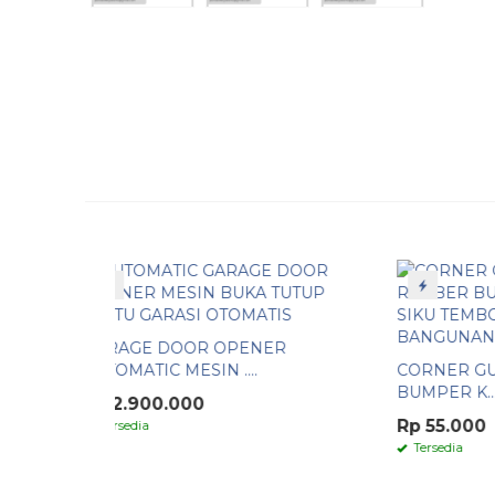
Paling Laris
ER
FIREM
CORNER GUARD 100 CM RUBBER
PEMAD
BUMPER K....
Rp 4.
Rp 55.000
Tersed
Tersedia