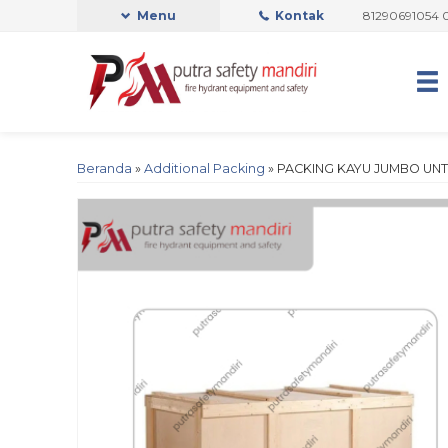
OFFICIAL
Admin Support by Phone or Whatsapp 081290691054 08223714
Menu
Kontak
Beranda
»
Additional Packing
»
PACKING KAYU JUMBO UNT