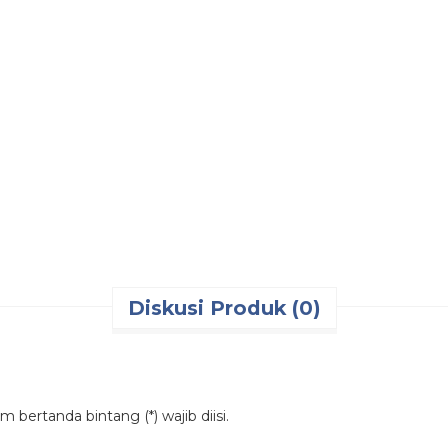
Email: putrasafetyjakarta@gmail.com
PUTRA SAFETY MANDIRI
Tags:
additional packing
,
kayu pengaman
,
kayu pengaman eksped
packing fire cabinet
,
packing kayu
,
packing kayu ekspedisi
,
packi
packing luar pulau
,
packing pengaman
,
packing pengiriman luar
packing tambahan ukuran jumbo
,
pengaman barang kiriman
,
p
ekspedisi
,
pengaman tambahan packing
,
pengamanan paket
,
ps
tambahan packing
,
tambahan packing fire cabinet
Diskusi Produk (0)
 bertanda bintang (*) wajib diisi.