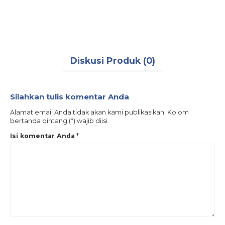
safeline
,
rantai portable
,
roll rantai plastik merah
,
safe line
,
traffic cone
,
traffic
Terse
safety
Diskusi Produk (0)
Silahkan tulis komentar Anda
Alamat email Anda tidak akan kami publikasikan. Kolom
bertanda bintang (*) wajib diisi.
Isi komentar Anda
*