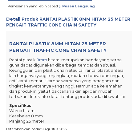
Pemesanan yang lebih cepat!
Pesan Langsung
Detail Produk
RANTAI PLASTIK 8MM HITAM 25 METER
PENGAIT TRAFFIC CONE CHAIN SAFETY
RANTAI PLASTIK 8MM HITAM 25 METER
PENGAIT TRAFFIC CONE CHAIN SAFETY
Rantai plastik
8mm
hitam, merupakan benda yang serba
guna dapat digunakan diberbagai tempat dan situasi.
Keunggulan dari plastic chain atau tali rantai plastik antara
lain harganya yang terjangkau, mudah dibawa dan ringan,
anti karat, menarik karena warnanya yang beragam dan
tingkat keawetannya yang tinggi. Namun ada kelemahan
dari produk ini yaitu tidak tahan akan api dan mudah
terbakar. Untuk info detail tentang produk ada dibawah ini.
Spesifikasi
Warna hitam
Ketebalan 8 mm
Panjang 25 meter
Material PVC plastik
Ditambahkan pada: 9 Agustus 2022
Pembelian Via Online